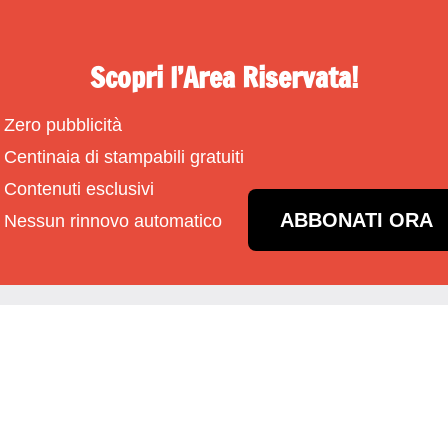
Scopri l’Area Riservata!
Zero pubblicità
Centinaia di stampabili gratuiti
Contenuti esclusivi
ABBONATI ORA
Nessun rinnovo automatico