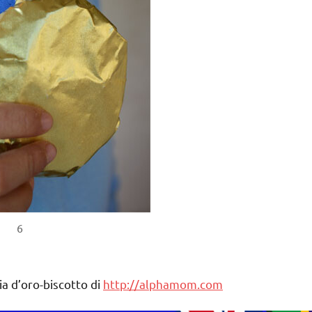
6
ia d’oro-biscotto di
http://alphamom.com