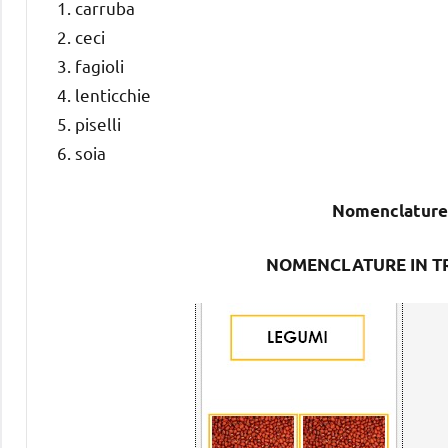
carruba
ceci
fagioli
lenticchie
piselli
soia
Nomenclature
NOMENCLATURE IN TRE 