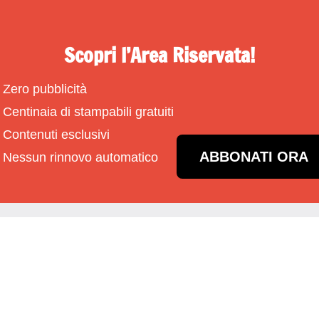
Scopri l’Area Riservata!
Zero pubblicità
Centinaia di stampabili gratuiti
Contenuti esclusivi
ABBONATI ORA
Nessun rinnovo automatico