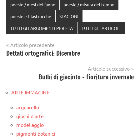
poesie / mesi dell'anno
poesie / misura del tempo
poesie e filastrocche
STAGIONI
TUTTI GLI ARGOMENTI PER ETA'
TUTTI GLI ARTICOLI
Navigazione
Articolo precedente
Dettati ortografici: Dicembre
articoli
Articolo successivo
Bulbi di giacinto – fioritura invernale
ARTE IMMAGINE
acquarello
giochi d'arte
modellaggio
pigmenti botanici