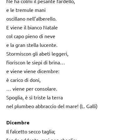
Ne ha colmi il pesante fardello,
e le tremule mani
oscillano nell’alberello.
E viene il bianco Natale
col capo pieno di neve
e la gran stella lucente.
Stormiscon gli abeti leggeri,
fioriscon le siepi di brina…
e viene viene dicembre:
è carico di doni,
… viene per consolare.
Spoglia, è sì triste la terra
nel plumbeo abbraccio del mare! (L. Galli)
Dicembre
Il falcetto secco taglia;
fondo addenta, mai non sbaglia;