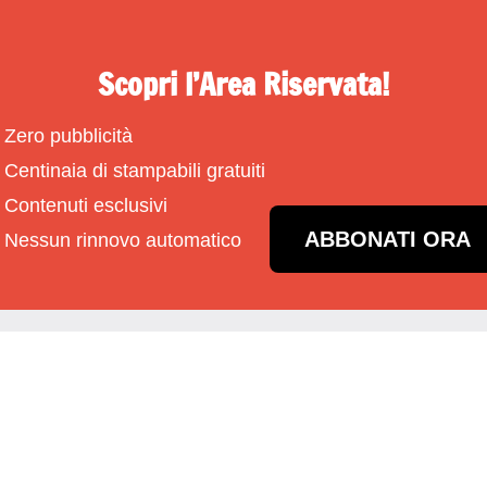
Scopri l’Area Riservata!
Zero pubblicità
Centinaia di stampabili gratuiti
Contenuti esclusivi
ABBONATI ORA
Nessun rinnovo automatico