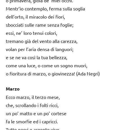
o primavera, gioia de’ miei occhi.
Mentr’io contemplo, ferma sulla soglia
dell’orto, il miracolo dei fiori,
sbocciati sulle rame senza foglie;
essi, ne’ loro tenui colori,
tremano già del vento alla carezza,
volan per l’aria densa di languori;
e se ne va così la tua bellezza,
come una luce, o come un sogno muori,
o fioritura di marzo, o giovinezza! (Ada Negri)
Marzo
Ecco marzo, il terzo mese,
che, scrollando i folti ricci,
un po’ matto e un po’ cortese
fa le smorfie ed i capricci.
Tutto nervi e argento vivo,