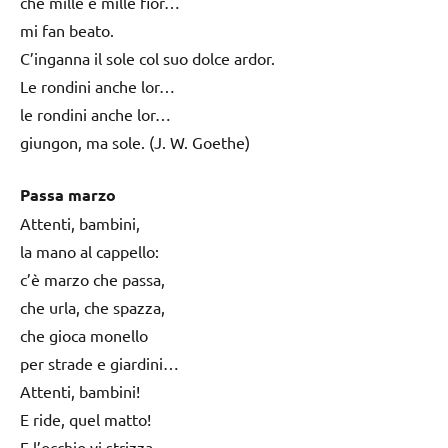
che mille e mille fior…
mi fan beato.
C’inganna il sole col suo dolce ardor.
Le rondini anche lor…
le rondini anche lor…
giungon, ma sole. (J. W. Goethe)
Passa marzo
Attenti, bambini,
la mano al cappello:
c’è marzo che passa,
che urla, che spazza,
che gioca monello
per strade e giardini…
Attenti, bambini!
E ride, quel matto!
E l’occhio vi strizza.