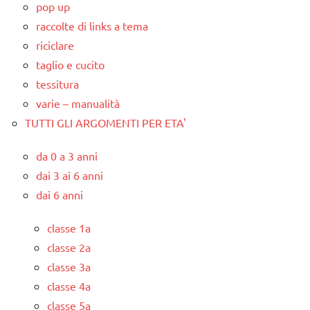
pop up
raccolte di links a tema
riciclare
taglio e cucito
tessitura
varie – manualità
TUTTI GLI ARGOMENTI PER ETA'
da 0 a 3 anni
dai 3 ai 6 anni
dai 6 anni
classe 1a
classe 2a
classe 3a
classe 4a
classe 5a