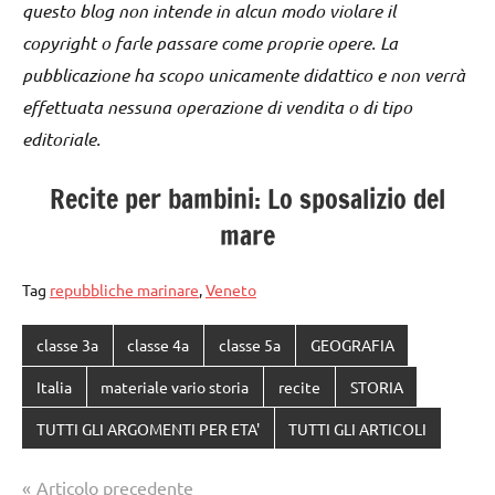
questo blog non intende in alcun modo violare il
copyright o farle passare come proprie opere. La
pubblicazione ha scopo unicamente didattico e non verrà
effettuata nessuna operazione di vendita o di tipo
editoriale.
Recite per bambini: Lo sposalizio del
mare
Tag
repubbliche marinare
,
Veneto
classe 3a
classe 4a
classe 5a
GEOGRAFIA
Italia
materiale vario storia
recite
STORIA
TUTTI GLI ARGOMENTI PER ETA'
TUTTI GLI ARTICOLI
Navigazione
Articolo precedente