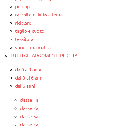
pop up
raccolte di links a tema
riciclare
taglio e cucito
tessitura
varie – manualità
TUTTI GLI ARGOMENTI PER ETA'
da 0 a 3 anni
dai 3 ai 6 anni
dai 6 anni
classe 1a
classe 2a
classe 3a
classe 4a