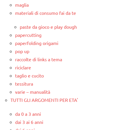
maglia
materiali di consumo fai da te
paste da gioco e play dough
papercutting
paperfolding origami
pop up
raccolte di links a tema
riciclare
taglio e cucito
tessitura
varie – manualità
TUTTI GLI ARGOMENTI PER ETA'
da 0 a 3 anni
dai 3 ai 6 anni