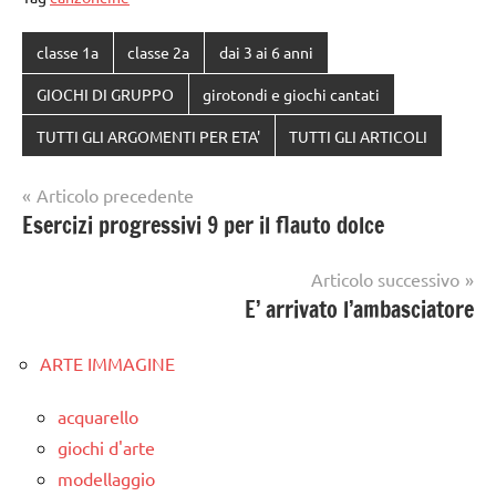
classe 1a
classe 2a
dai 3 ai 6 anni
GIOCHI DI GRUPPO
girotondi e giochi cantati
TUTTI GLI ARGOMENTI PER ETA'
TUTTI GLI ARTICOLI
Navigazione
Articolo precedente
Esercizi progressivi 9 per il flauto dolce
articoli
Articolo successivo
E’ arrivato l’ambasciatore
ARTE IMMAGINE
acquarello
giochi d'arte
modellaggio