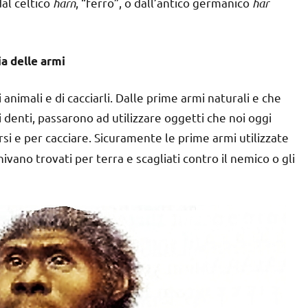
dal celtico
harn
, “ferro”, o dall’antico germanico
har
ia delle armi
animali e di cacciarli. Dalle prime armi naturali e che
i denti, passarono ad utilizzare oggetti che noi oggi
rsi e per cacciare. Sicuramente le prime armi utilizzate
ivano trovati per terra e scagliati contro il nemico o gli