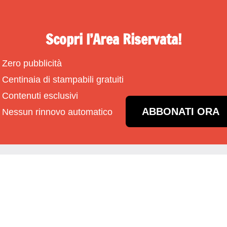
Scopri l’Area Riservata!
Zero pubblicità
Centinaia di stampabili gratuiti
Contenuti esclusivi
ABBONATI ORA
Nessun rinnovo automatico