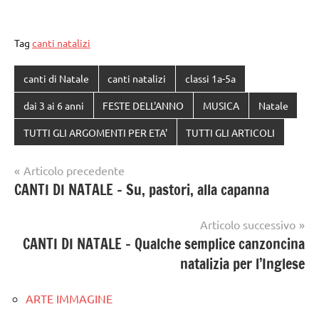
Tag
canti natalizi
canti di Natale
canti natalizi
classi 1a-5a
dai 3 ai 6 anni
FESTE DELL'ANNO
MUSICA
Natale
TUTTI GLI ARGOMENTI PER ETA'
TUTTI GLI ARTICOLI
Navigazione
Articolo precedente
CANTI DI NATALE – Su, pastori, alla capanna
articoli
Articolo successivo
CANTI DI NATALE – Qualche semplice canzoncina
natalizia per l’Inglese
ARTE IMMAGINE