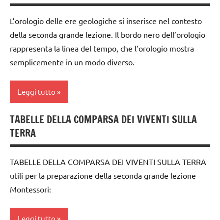
materiale
materiali
didattico
Montessori
L’orologio delle ere geologiche si inserisce nel contesto
della seconda grande lezione. Il bordo nero dell’orologio
TUTTI GLI
dai
ARGOMENTI
rappresenta la linea del tempo, che l’orologio mostra
6
PER ETA'
anni
semplicemente in un modo diverso.
TUTTI GLI
DOWNLOAD
ARTICOLI
Leggi tutto
EDUCAZIONE
COSMICA
TABELLE DELLA COMPARSA DEI VIVENTI SULLA
dai
GEOGRAFIA
TERRA
6
anni
GUIDA
DIDATTICA
TABELLE DELLA COMPARSA DEI VIVENTI SULLA TERRA
DOWNLOAD
MONTESSORI
utili per la preparazione della seconda grande lezione
EDUCAZIONE
Montessori:
materiale
COSMICA
didattico
GUIDA
Leggi tutto
nomenclature