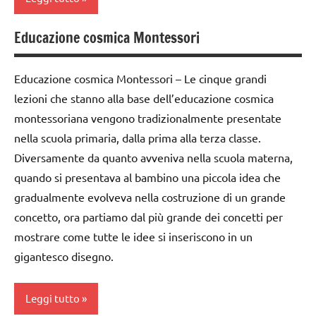
DIDATTICA
Montessori
MONTESSORI
Educazione cosmica Montessori
costruire i
SCIENZE
intuizione
materiali
del
scienze:
Montessori
Educazione cosmica Montessori – Le cinque grandi
passato
astronomia
lezioni che stanno alla base dell’educazione cosmica
dai
la
TUTORIAL
montessoriana vengono tradizionalmente presentate
6
Preistoria
anni
nella scuola primaria, dalla prima alla terza classe.
TUTTI GLI
materiale
ARGOMENTI
Diversamente da quanto avveniva nella scuola materna,
DOWNLOAD
didattico
PER ETA'
quando si presentava al bambino una piccola idea che
EDUCAZIONE
gradualmente evolveva nella costruzione di un grande
nomenclature
TUTTI GLI
COSMICA
Montessori
concetto, ora partiamo dal più grande dei concetti per
ARTICOLI
GUIDA
mostrare come tutte le idee si inseriscono in un
STORIA
Universo
DIDATTICA
gigantesco disegno.
MONTESSORI
TUTTI GLI
ARGOMENTI
la
Leggi tutto
PER ETA'
Preistoria