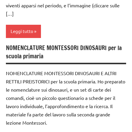
EDUCAZIONE
viventi apparsi nel periodo, e l’immagine (cliccare sulle
COSMICA
STORIA
[…]
GUIDA
TUTORIAL
DIDATTICA
Leggi tutto
TUTTI GLI
MONTESSORI
ARGOMENTI
la
NOMENCLATURE MONTESSORI DINOSAURI per la
PER ETA'
dai
Preistoria
scuola primaria
6
TUTTI GLI
materiale
anni
ARTICOLI
didattico
NOMENCLATURE MONTESSORI DINOSAURI E ALTRI
disegni
RETTILI PREISTORICI per la scuola primaria. Ho preparato
nomenclature
da
Montessori
colorare
le nomenclature sui dinosauri, e un set di carte dei
comandi, cioè un piccolo questionario a schede per il
STORIA
DOWNLOAD
lavoro individuale, l’approfondimento e la ricerca. Il
TUTTI GLI
EDUCAZIONE
materiale fa parte del lavoro sulla seconda grande
ARGOMENTI
COSMICA
lezione Montessori.
PER ETA'
GUIDA