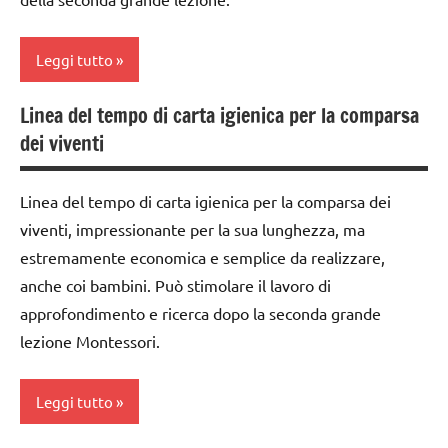
Leggi tutto
Linea del tempo di carta igienica per la comparsa
dai
dei viventi
6
anni
Linea del tempo di carta igienica per la comparsa dei
EDUCAZIONE
viventi, impressionante per la sua lunghezza, ma
COSMICA
estremamente economica e semplice da realizzare,
GUIDA
anche coi bambini. Può stimolare il lavoro di
DIDATTICA
approfondimento e ricerca dopo la seconda grande
MONTESSORI
lezione Montessori.
intuizione
del
Leggi tutto
passato
la