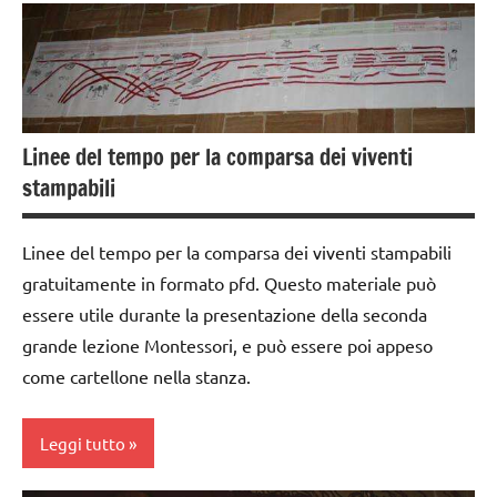
LINGUAGGIO
ARTICOLI
costruire i
materiali
materiale
Montessori
didattico
dai
nomenclature
6
Linee del tempo per la comparsa dei viventi
Montessori
anni
stampabili
racconti
EDUCAZIONE
STORIA
COSMICA
Linee del tempo per la comparsa dei viventi stampabili
TUTTI GLI
gratuitamente in formato pfd. Questo materiale può
GUIDA
ARGOMENTI
DIDATTICA
essere utile durante la presentazione della seconda
PER ETA'
MONTESSORI
grande lezione Montessori, e può essere poi appeso
TUTTI GLI
come cartellone nella stanza.
intuizione
ARTICOLI
del
passato
Leggi tutto
la