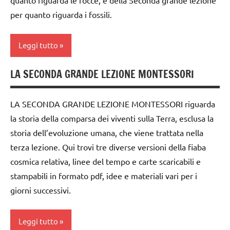
per quanto riguarda i fossili.
Leggi tutto
LA SECONDA GRANDE LEZIONE MONTESSORI
classe
1a
LA SECONDA GRANDE LEZIONE MONTESSORI riguarda
classe
la storia della comparsa dei viventi sulla Terra, esclusa la
2a
storia dell’evoluzione umana, che viene trattata nella
classe
terza lezione. Qui trovi tre diverse versioni della fiaba
3a
cosmica relativa, linee del tempo e carte scaricabili e
dai
stampabili in formato pdf, idee e materiali vari per i
6
giorni successivi.
anni
DOWNLOAD
Leggi tutto