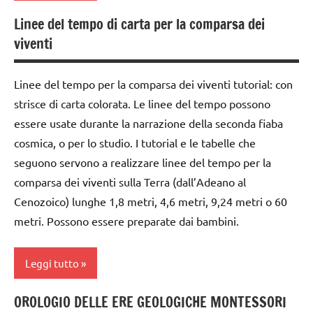
Linee del tempo di carta per la comparsa dei
nomenclature
dai
viventi
Montessori
6
anni
TUTTI GLI
Linee del tempo per la comparsa dei viventi tutorial: con
ARGOMENTI
disegni
PER ETA'
strisce di carta colorata. Le linee del tempo possono
da
colorare
essere usate durante la narrazione della seconda fiaba
TUTTI GLI
cosmica, o per lo studio. I tutorial e le tabelle che
ARTICOLI
DOWNLOAD
seguono servono a realizzare linee del tempo per la
EDUCAZIONE
comparsa dei viventi sulla Terra (dall’Adeano al
COSMICA
Cenozoico) lunghe 1,8 metri, 4,6 metri, 9,24 metri o 60
GUIDA
metri. Possono essere preparate dai bambini.
DIDATTICA
MONTESSORI
Leggi tutto
la
Preistoria
OROLOGIO DELLE ERE GEOLOGICHE MONTESSORI
costruire i