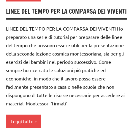
EDUCAZIONE
LINEE DEL TEMPO PER LA COMPARSA DEI VIVENTI
COSMICA
dai
6
GEOGRAFIA
anni
LINEE DEL TEMPO PER LA COMPARSA DEI VIVENTI Ho
GUIDA
preparato una serie di tutorial per preparare delle linee
DOWNLOAD
DIDATTICA
del tempo che possono essere utili per la presentazione
MONTESSORI
EDUCAZIONE
della seconda lezione cosmica montessoriana, sia per gli
COSMICA
materiale
esercizi dei bambini nel periodo successivo. Come
didattico
GUIDA
sempre ho ricercato le soluzioni più pratiche ed
DIDATTICA
nomenclature
economiche, in modo che il lavoro possa essere
MONTESSORI
Montessori
facilmente presentato a casa o nelle scuole che non
intuizione
dispongono di tutte le risorse necessarie per accedere ai
Terra
del
materiali Montessori ‘firmati’.
TUTTI GLI
passato
ARGOMENTI
la
PER ETA'
Leggi tutto
Preistoria
TUTTI GLI