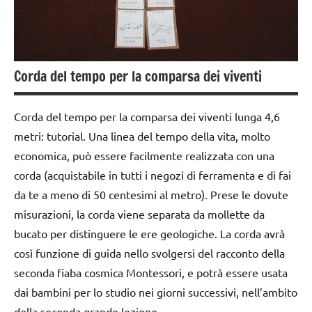
la
Preistoria
materiale
didattico
Corda del tempo per la comparsa dei viventi
nomenclature
Montessori
Corda del tempo per la comparsa dei viventi lunga 4,6
STORIA
metri: tutorial. Una linea del tempo della vita, molto
economica, può essere facilmente realizzata con una
TUTORIAL
corda (acquistabile in tutti i negozi di ferramenta e di fai
TUTTI GLI
da te a meno di 50 centesimi al metro). Prese le dovute
ARGOMENTI
misurazioni, la corda viene separata da mollette da
PER ETA'
bucato per distinguere le ere geologiche. La corda avrà
TUTTI GLI
così funzione di guida nello svolgersi del racconto della
ARTICOLI
seconda fiaba cosmica Montessori, e potrà essere usata
dai bambini per lo studio nei giorni successivi, nell’ambito
della seconda grande lezione.