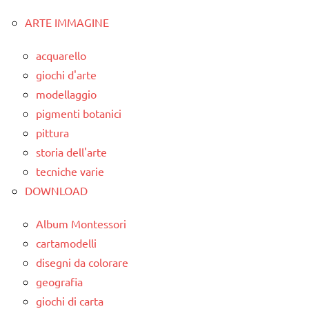
TUTTI GLI
materiale
ARTE IMMAGINE
classe
ARTICOLI
didattico
1a
acquarello
nomenclature
classe
giochi d'arte
Montessori
2a
modellaggio
TUTORIAL
classe
pigmenti botanici
3a
TUTTI GLI
pittura
ARGOMENTI
storia dell'arte
dai
PER ETA'
6
tecniche varie
anni
DOWNLOAD
TUTTI GLI
ARTICOLI
EDUCAZIONE
Album Montessori
COSMICA
cartamodelli
GUIDA
disegni da colorare
DIDATTICA
geografia
MONTESSORI
giochi di carta