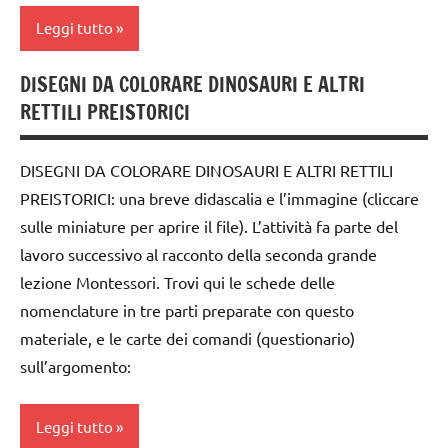
TUTTI GLI
DIDATTICA
Leggi tutto
ARTICOLI
MONTESSORI
la
DISEGNI DA COLORARE DINOSAURI E ALTRI
dai
Preistoria
RETTILI PREISTORICI
6
anni
materiale
didattico
DISEGNI DA COLORARE DINOSAURI E ALTRI RETTILI
DOWNLOAD
PREISTORICI: una breve didascalia e l’immagine (cliccare
TUTTI GLI
EDUCAZIONE
ARGOMENTI
sulle miniature per aprire il file). L’attività fa parte del
COSMICA
PER ETA'
lavoro successivo al racconto della seconda grande
GUIDA
lezione Montessori. Trovi qui le schede delle
TUTTI GLI
DIDATTICA
nomenclature in tre parti preparate con questo
ARTICOLI
MONTESSORI
materiale, e le carte dei comandi (questionario)
la
sull’argomento:
Preistoria
materiale
Leggi tutto
didattico