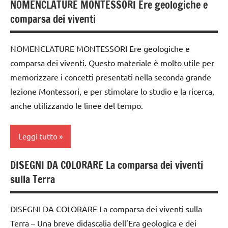
NOMENCLATURE MONTESSORI Ere geologiche e
costruire i
Preistoria
comparsa dei viventi
materiali
STORIA
Montessori
TUTTI GLI
NOMENCLATURE MONTESSORI Ere geologiche e
dai
ARGOMENTI
comparsa dei viventi. Questo materiale è molto utile per
6
PER ETA'
anni
memorizzare i concetti presentati nella seconda grande
TUTTI GLI
lezione Montessori, e per stimolare lo studio e la ricerca,
EDUCAZIONE
ARTICOLI
anche utilizzando le linee del tempo.
COSMICA
GUIDA
Leggi tutto
DIDATTICA
MONTESSORI
DISEGNI DA COLORARE La comparsa dei viventi
dai
intuizione
sulla Terra
6
del
anni
passato
DISEGNI DA COLORARE La comparsa dei viventi sulla
DOWNLOAD
la
Terra – Una breve didascalia dell’Era geologica e dei
Preistoria