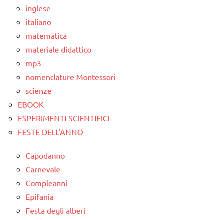
Montessori
inglese
italiano
PEDAGOGIE
matematica
TUTTI GLI
materiale didattico
ARGOMENTI
mp3
PER ETA'
nomenclature Montessori
TUTTI GLI
scienze
ARTICOLI
EBOOK
ESPERIMENTI SCIENTIFICI
FESTE DELL'ANNO
Capodanno
Carnevale
Compleanni
Epifania
Festa degli alberi