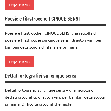
DIDATTICA
Leggi tutto
SCIENZE
MONTESSORI
dai
6
TUTTI GLI
SCIENZE
Poesie e filastrocche I CINQUE SENSI
classe
anni
ARTICOLI
scienze:
1a
ESPERIMENTI
corpo
Poesie e filastrocche I CINQUE SENSI una raccolta di
SCIENZE
E ATTIVITA'
umano
poesie e filastrocche sui cinque sensi, di autori vari, per
STEM
scienze:
bambini della scuola d’infanzia e primaria.
TUTTI GLI
corpo
ESPERIMENTI
ARGOMENTI
umano
SCIENTIFICI
PER ETA'
Leggi tutto
TUTTI GLI
GUIDA
TUTTI GLI
ARGOMENTI
DIDATTICA
ARTICOLI
Dettati ortografici sui cinque sensi
classi
PER ETA'
MONTESSORI
1a-5a
TUTTI GLI
SCIENZE
Dettati ortografici sui cinque sensi – una raccolta di
dai
ARTICOLI
dettati ortografici, di autori vari, per bambini della scuola
scienze:
3 ai
corpo
primaria. Difficoltà ortografiche miste.
6
umano
anni