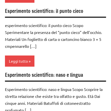
E ATTIVITA'
STEM
STEM
Esperimento scientifico: il punto cieco
ESPERIMENTI
BIOLOGIA
ESPERIMENTI
SCIENTIFICI
MONTESSORI
SCIENTIFICI
esperimento scientifico: il punto cieco Scopo
GUIDA
classe
GUIDA
DIDATTICA
Sperimentare la presenza del “punto cieco” dell’occhio.
3a
DIDATTICA
MONTESSORI
Materiali Un foglietto di carta o cartoncino bianco 3 × 5
MONTESSORI
ESPERIMENTI
cmpennarello […]
SCIENZE
E ATTIVITA'
SCIENZE
STEM
scienze:
Leggi tutto
scienze:
fisica e
ESPERIMENTI
fisica e
chimica
SCIENTIFICI
chimica
Esperimento scientifico: naso e lingua
classe
TUTTI GLI
SCIENZE
3a
TUTTI GLI
ARGOMENTI
ARGOMENTI
TUTTI GLI
Esperimento scientifico: naso e lingua Scopo Scoprire la
PER ETA'
ESPERIMENTI
PER ETA'
ARGOMENTI
stretta relazione che esiste tra olfatto e gusto. Età Dai
E ATTIVITA'
TUTTI GLI
PER ETA'
cinque anni. Materiali Batuffoli di cotoneestratto
STEM
TUTTI GLI
ARTICOLI
profumato […]
ARTICOLI
TUTTI GLI