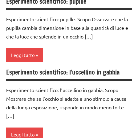
Esperimento scientifico: pupille
classe
2a
Esperimento scientifico: pupille. Scopo Osservare che la
classe
pupilla cambia dimensione in base alla quantità di luce e
3a
che la luce che splende in un occhio […]
classe
4a
Leggi tutto
classe
5a
Esperimento scientifico: l’uccellino in gabbia
classe
classi
3a
1a-5a
Esperimento scientifico: l’uccellino in gabbia. Scopo
classe
dai
Mostrare che se l’occhio si adatta a uno stimolo a causa
4a
6
della lunga esposizione, risponde in modo meno forte
classe
anni
[…]
5a
ESPERIMENTI
ESPERIMENTI
E ATTIVITA'
Leggi tutto