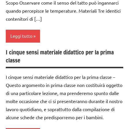
1a-5a
Scopo Osservare come il senso del tatto può ingannarci
classe
quando percepisce le temperature. Materiali Tre identici
dai
3a
contenitori di […]
3 ai
dai
6
3 ai
anni
Leggi tutto
6
dai
anni
6
I cinque sensi materiale didattico per la prima
classe
dai
anni
classe
1a
6
ESPERIMENTI
anni
classe
E ATTIVITA'
I cinque sensi materiale didattico per la prima classe –
2a
ESPERIMENTI
STEM
Questo argomento in prima classe non costituirà oggetto
E ATTIVITA'
classe
di una particolare lezione, ma prenderemo spunto dalle
ESPERIMENTI
STEM
3a
SCIENTIFICI
molte occasione che ci si presenteranno durante il nostro
ESPERIMENTI
dai
lavoro quotidiano, e soprattutto dalla compilazione di
GUIDA
SCIENTIFICI
3 ai
alcune schede che predisporremo per i bambini.
DIDATTICA
6
GUIDA
MONTESSORI
anni