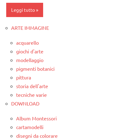
TUTTI GLI
Leggi tutto
LINGUAGGIO
ARGOMENTI
poesie
PER ETA'
ARTE IMMAGINE
classe
/
TUTTI GLI
1a
scienze
acquarello
ARTICOLI
classe
poesie e
giochi d'arte
2a
filastrocche
modellaggio
classe
pigmenti botanici
TUTTI GLI
3a
ARGOMENTI
pittura
PER ETA'
storia dell'arte
classe
4a
tecniche varie
TUTTI GLI
ARTICOLI
DOWNLOAD
classe
5a
Album Montessori
dettati
cartamodelli
/
disegni da colorare