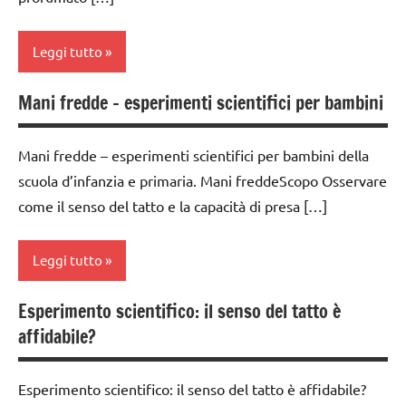
ESPERIMENTI
ARTICOLI
SCIENTIFICI
Leggi tutto
GUIDA
DIDATTICA
Mani fredde – esperimenti scientifici per bambini
MONTESSORI
classe
1a
SCIENZE
Mani fredde – esperimenti scientifici per bambini della
classe
scienze:
scuola d’infanzia e primaria. Mani freddeScopo Osservare
2a
corpo
come il senso del tatto e la capacità di presa […]
umano
classe
3a
TUTTI GLI
Leggi tutto
ARGOMENTI
classe
PER ETA'
4a
Esperimento scientifico: il senso del tatto è
classe
TUTTI GLI
classe
affidabile?
1a
ARTICOLI
5a
classe
classi
Esperimento scientifico: il senso del tatto è affidabile?
2a