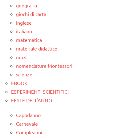
scienze
geografia
dettati
giochi di carta
ortografici
inglese
italiano
LINGUAGGIO
matematica
SCIENZE
materiale didattico
scienze:
mp3
corpo
nomenclature Montessori
umano
scienze
TUTTI GLI
EBOOK
ARGOMENTI
ESPERIMENTI SCIENTIFICI
PER ETA'
FESTE DELL'ANNO
TUTTI GLI
Capodanno
ARTICOLI
Carnevale
Compleanni