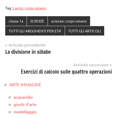
Tag
5 sensi
,
corpo umano
classe 1a
SCIENZE
scienze: corpo umano
TUTTI GLI ARGOMENTI PER ETA'
TUTTI GLI ARTICOLI
Navigazione
Articolo precedente
La divisione in sillabe
articoli
Articolo successivo
Esercizi di calcolo sulle quattro operazioni
ARTE IMMAGINE
acquarello
giochi d'arte
modellaggio