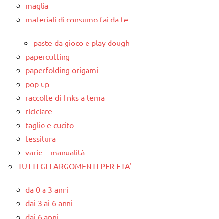
maglia
materiali di consumo fai da te
paste da gioco e play dough
papercutting
paperfolding origami
pop up
raccolte di links a tema
riciclare
taglio e cucito
tessitura
varie – manualità
TUTTI GLI ARGOMENTI PER ETA'
da 0 a 3 anni
dai 3 ai 6 anni
dai 6 anni