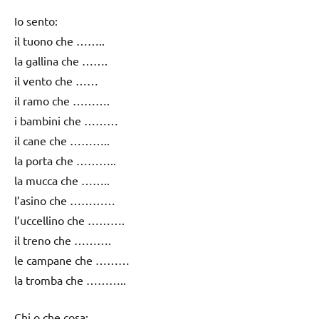
Io sento:
il tuono che ……..
la gallina che …….
il vento che ……
il ramo che ……….
i bambini che ………
il cane che ………..
la porta che ………..
la mucca che ……..
l’asino che …………
l’uccellino che ……….
il treno che ……….
le campane che ………
la tromba che ………..
Chi o che cosa: