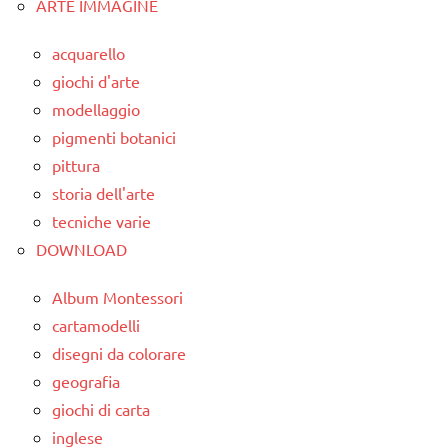
ARTE IMMAGINE
classe
3a
acquarello
dai
giochi d'arte
6
modellaggio
anni
pigmenti botanici
DOWNLOAD
pittura
storia dell'arte
grammatica
tecniche varie
italiano
DOWNLOAD
LINGUAGGIO
Album Montessori
materiale
cartamodelli
didattico
disegni da colorare
TUTTI GLI
geografia
ARGOMENTI
giochi di carta
PER ETA'
inglese