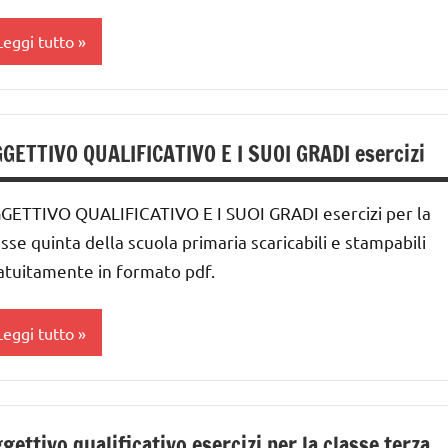
Leggi tutto
nalisi
rammaticale
GETTIVO QUALIFICATIVO E I SUOI GRADI esercizi
ontessori
lasse
GETTIVO QUALIFICATIVO E I SUOI GRADI esercizi per la
a
asse quinta della scuola primaria scaricabili e stampabili
lasse
atuitamente in formato pdf.
a
lasse
Leggi tutto
a
ai
lasse
a
gettivo qualificativo esercizi per la classe terza