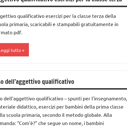
nni
ai
GUIDA
gettivo qualificativo esercizi per la classe terza della
IDATTICA
nni
uola primaria, scaricabili e stampabili gratuitamente in
MONTESSORI
DOWNLOAD
rmato pdf.
LINGUAGGIO
rammatica
MONTESSORI
Leggi tutto
taliano
sicogrammatica
ontessori
LINGUAGGIO
lasse
UTTI GLI
ateriale
a
o dell’aggettivo qualificativo
ARGOMENTI
idattico
ai
ER ETA'
UTTI GLI
o dell’aggettivo qualificativo – spunti per l’insegnamento
UTTI GLI
ARGOMENTI
nni
teriale didattico, esercizi per bambini della prima classe
RTICOLI
ER ETA'
DOWNLOAD
lla scuola primaria, secondo il metodo globale. Alla
UTTI GLI
manda: “Com’è?” che segue un nome, i bambini
rammatica