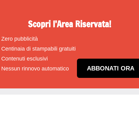
Scopri l’Area Riservata!
Zero pubblicità
Centinaia di stampabili gratuiti
Contenuti esclusivi
ABBONATI ORA
Nessun rinnovo automatico