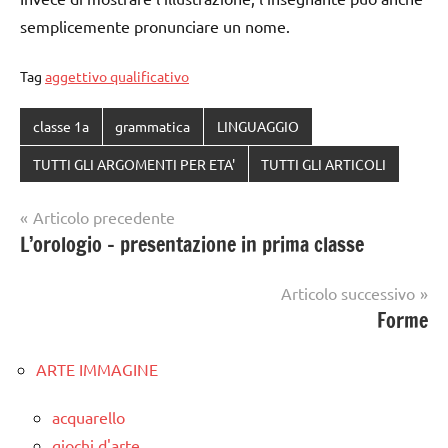
semplicemente pronunciare un nome.
Tag
aggettivo qualificativo
classe 1a
grammatica
LINGUAGGIO
TUTTI GLI ARGOMENTI PER ETA'
TUTTI GLI ARTICOLI
Navigazione
Articolo precedente
L’orologio – presentazione in prima classe
articoli
Articolo successivo
Forme
ARTE IMMAGINE
acquarello
giochi d'arte