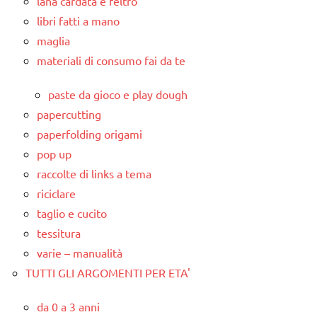
lana cardata e feltro
libri fatti a mano
maglia
materiali di consumo fai da te
paste da gioco e play dough
papercutting
paperfolding origami
pop up
raccolte di links a tema
riciclare
taglio e cucito
tessitura
varie – manualità
TUTTI GLI ARGOMENTI PER ETA'
da 0 a 3 anni