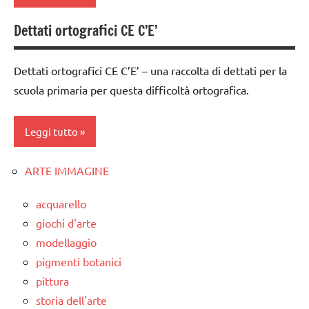
4a
TUTTI GLI
classe
Dettati ortografici CE C’E’
ARTICOLI
classe
5a
1a
dettati
Dettati ortografici CE C’E’ – una raccolta di dettati per la
classe
ortografici
scuola primaria per questa difficoltà ortografica.
2a
dettati/difficoltà
classe
ortografiche
Leggi tutto
3a
LINGUAGGIO
classe
ARTE IMMAGINE
classe
4a
TUTTI GLI
1a
ARGOMENTI
acquarello
classe
PER ETA'
classe
5a
giochi d'arte
2a
TUTTI GLI
modellaggio
dettati
ARTICOLI
classe
pigmenti botanici
ortografici
3a
pittura
dettati/difficoltà
storia dell'arte
dettati
ortografiche