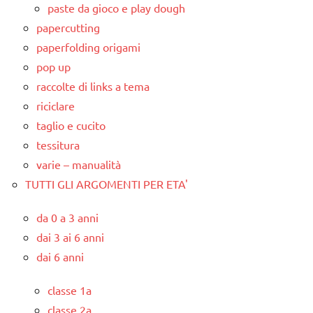
paste da gioco e play dough
papercutting
paperfolding origami
pop up
raccolte di links a tema
riciclare
taglio e cucito
tessitura
varie – manualità
TUTTI GLI ARGOMENTI PER ETA'
da 0 a 3 anni
dai 3 ai 6 anni
dai 6 anni
classe 1a
classe 2a