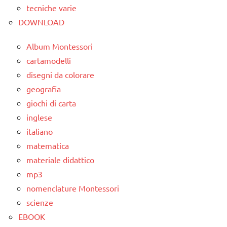
ortografici
tecniche varie
LINGUAGGIO
DOWNLOAD
dettati/difficoltà
TUTTI GLI
ortografiche
Album Montessori
ARGOMENTI
LINGUAGGIO
cartamodelli
PER ETA'
disegni da colorare
TUTTI GLI
TUTTI GLI
geografia
ARGOMENTI
ARTICOLI
PER ETA'
giochi di carta
inglese
TUTTI GLI
italiano
ARTICOLI
matematica
materiale didattico
mp3
nomenclature Montessori
scienze
EBOOK