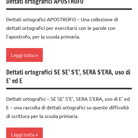
Dettati ortografici APOSTROFO
classe
2a
Dettati ortografici APOSTROFO – Una collezione di
dai
dettati ortografici per esercitarsi con le parole con
6
l’apostrofo, per la scuola primaria.
anni
DOWNLOAD
Leggi tutto
italiano
Dettati ortografici SE SE’ S’E’, SERA S’ERA, uso di
materiale
classe
didattico
E’ ed E
1a
scrivere
classe
e
Dettati ortografici – SE SE’ S’E’, SERA S’ERA, uso di E’ ed
2a
leggere
E – una raccolta di dettati ortografici su queste difficoltà
classe
di scrittura per la scuola primaria.
TUTTI GLI
3a
ARGOMENTI
classe
PER ETA'
Leggi tutto