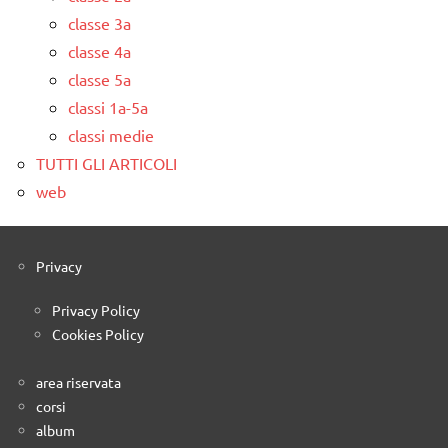
classe 3a
classe 4a
classe 5a
classi 1a-5a
classi medie
TUTTI GLI ARTICOLI
web
Privacy
Privacy Policy
Cookies Policy
area riservata
corsi
album