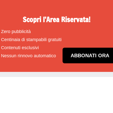
Scopri l’Area Riservata!
Zero pubblicità
Centinaia di stampabili gratuiti
Contenuti esclusivi
ABBONATI ORA
Nessun rinnovo automatico