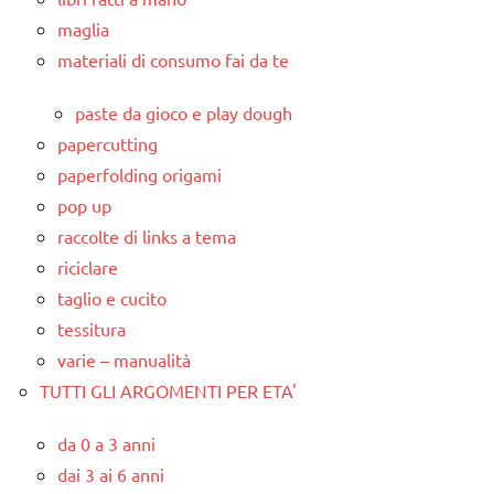
maglia
materiali di consumo fai da te
paste da gioco e play dough
papercutting
paperfolding origami
pop up
raccolte di links a tema
riciclare
taglio e cucito
tessitura
varie – manualità
TUTTI GLI ARGOMENTI PER ETA'
da 0 a 3 anni
dai 3 ai 6 anni