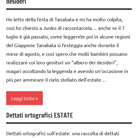
desideri
3 ai
6
anni
Ho letto della festa di Tanabata e mi ha molto colpita,
così ho chiesto a Junko di raccontarcela… anche se il 7
dai
6
luglio è già passato, come leggerete poi in alcune regioni
anni
del Giappone Tanabata si festeggia anche durante il
mese di agosto, e così spero che molti bambini possano
Estate
realizzare coi loro genitori un “albero dei desideri”,
LINGUAGGIO
magari ascoltando la leggenda e avendo un’occasione in
poesie
più per ammirare il cielo stellato dell’estate…
/ a
casa e
Leggi tutto
a
scuola
Dettati ortografici ESTATE
Estate
poesie /
mesi
FESTE
Dettati ortografici sull’estate: una raccolta di dettati
dell'anno
DELL'ANNO