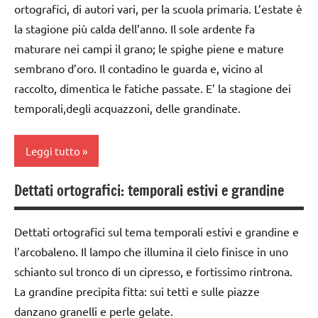
ortografici, di autori vari, per la scuola primaria. L’estate è
poesie
GEOGRAFIA
la stagione più calda dell’anno. Il sole ardente fa
/
maturare nei campi il grano; le spighe piene e mature
Giappone
misura
sembrano d’oro. Il contadino le guarda e, vicino al
del
LINGUAGGIO
tempo
raccolto, dimentica le fatiche passate. E’ la stagione dei
racconti
temporali,degli acquazzoni, delle grandinate.
poesie e
filastrocche
STAGIONI
Leggi tutto
STAGIONI
TUTTI GLI
ARTICOLI
TUTTI GLI
Dettati ortografici: temporali estivi e grandine
classe
ARGOMENTI
1a
PER ETA'
Dettati ortografici sul tema temporali estivi e grandine e
classe
TUTTI GLI
l’arcobaleno. Il lampo che illumina il cielo finisce in uno
2a
ARTICOLI
schianto sul tronco di un cipresso, e fortissimo rintrona.
classe
La grandine precipita fitta: sui tetti e sulle piazze
3a
danzano granelli e perle gelate.