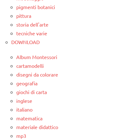
6
pigmenti botanici
stagioni
anni
TUTTI GLI
pittura
ARTICOLI
dettati /
LINGUAGGIO
storia dell'arte
tempo
poesie
tecniche varie
atmosferico
/
DOWNLOAD
dettati
misura
ortografici
del
Album Montessori
tempo
LINGUAGGIO
cartamodelli
disegni da colorare
poesie e
TUTTI GLI
filastrocche
geografia
ARGOMENTI
PER ETA'
giochi di carta
STAGIONI
inglese
TUTTI GLI
TUTTI GLI
italiano
ARTICOLI
ARGOMENTI
matematica
PER ETA'
materiale didattico
TUTTI GLI
mp3
ARTICOLI