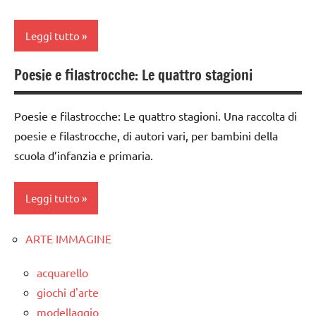
classe
4a
Leggi tutto
classe
5a
Poesie e filastrocche: Le quattro stagioni
classe
dettati
1a
/ anno e
Poesie e filastrocche: Le quattro stagioni. Una raccolta di
classe
stagioni
poesie e filastrocche, di autori vari, per bambini della
2a
scuola d’infanzia e primaria.
dettati
classe
ortografici
3a
Leggi tutto
Estate
classe
LINGUAGGIO
4a
ARTE IMMAGINE
classi
STAGIONI
classe
1a-5a
5a
acquarello
TUTTI GLI
dai
giochi d'arte
ARGOMENTI
dettati
3 ai
modellaggio
PER ETA'
/ anno e