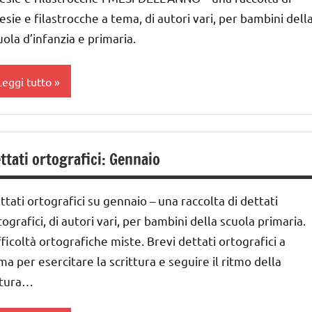
oesie
esie e filastrocche a tema, di autori vari, per bambini dell
nni
uola d’infanzia e primaria.
isura
nverno
el
LINGUAGGIO
Leggi tutto
tempo
oesie /
oesie e
esi
lassi
ilastrocche
ell'anno
a-5a
ttati ortografici: Gennaio
UTTI GLI
oesie
ai
ARGOMENTI
 ai
ER ETA'
ttati ortografici su gennaio – una raccolta di dettati
isura
tografici, di autori vari, per bambini della scuola primaria.
UTTI GLI
el
nni
fficoltà ortografiche miste. Brevi dettati ortografici a
RTICOLI
tempo
GEOGRAFIA
ma per esercitare la scrittura e seguire il ritmo della
oesie e
tura…
LINGUAGGIO
ilastrocche
oesie /