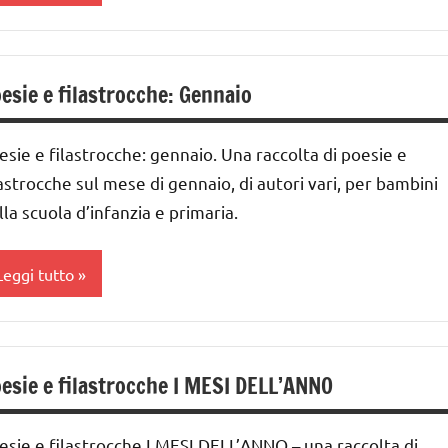
Capodanno
esie e filastrocche: Gennaio
lassi
a-5a
esie e filastrocche: gennaio. Una raccolta di poesie e
ai
 ai
lastrocche sul mese di gennaio, di autori vari, per bambini
lla scuola d’infanzia e primaria.
nni
ESTE
Leggi tutto
DELL'ANNO
LINGUAGGIO
lassi
a-5a
oesie /
esie e filastrocche I MESI DELL’ANNO
esi
ai
ell'anno
 ai
esie e filastrocche I MESI DELL’ANNO – una raccolta di