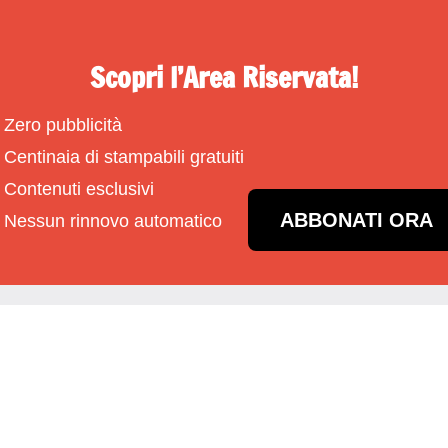
Scopri l’Area Riservata!
Zero pubblicità
Centinaia di stampabili gratuiti
Contenuti esclusivi
ABBONATI ORA
Nessun rinnovo automatico