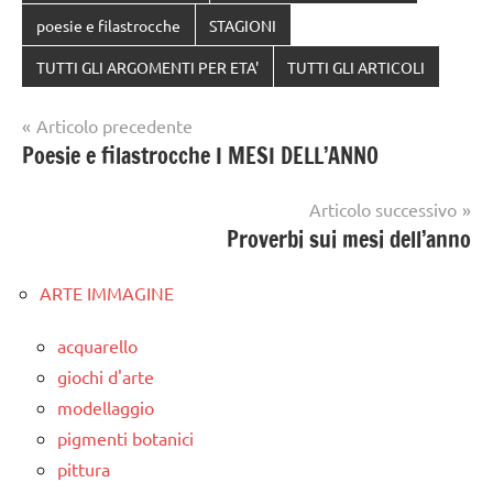
poesie e filastrocche
STAGIONI
TUTTI GLI ARGOMENTI PER ETA'
TUTTI GLI ARTICOLI
Navigazione
Articolo precedente
Poesie e filastrocche I MESI DELL’ANNO
articoli
Articolo successivo
Proverbi sui mesi dell’anno
ARTE IMMAGINE
acquarello
giochi d'arte
modellaggio
pigmenti botanici
pittura