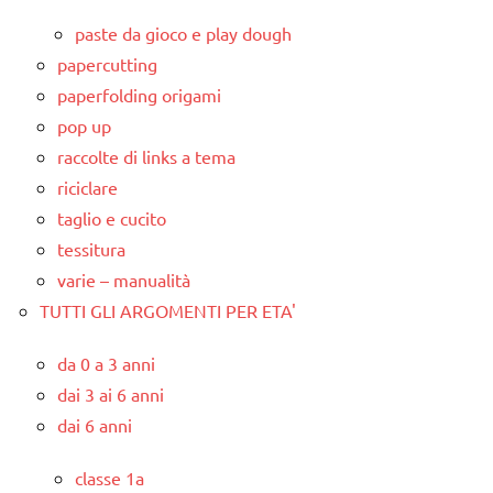
paste da gioco e play dough
papercutting
paperfolding origami
pop up
raccolte di links a tema
riciclare
taglio e cucito
tessitura
varie – manualità
TUTTI GLI ARGOMENTI PER ETA'
da 0 a 3 anni
dai 3 ai 6 anni
dai 6 anni
classe 1a