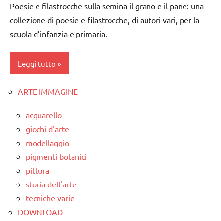
Poesie e filastrocche sulla semina il grano e il pane: una
2a
collezione di poesie e filastrocche, di autori vari, per la
classe
scuola d’infanzia e primaria.
3a
classe
Leggi tutto
4a
classe
ARTE IMMAGINE
classi
5a
1a-5a
acquarello
dettati
dai
giochi d'arte
/
3 ai
modellaggio
vegetali
6
pigmenti botanici
anni
dettati
pittura
ortografici
LINGUAGGIO
storia dell'arte
Estate
poesie /
tecniche varie
vegetali
LINGUAGGIO
DOWNLOAD