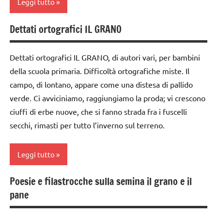
Leggi tutto
Dettati ortografici IL GRANO
dai
6
anni
Dettati ortografici IL GRANO, di autori vari, per bambini
della scuola primaria. Difficoltà ortografiche miste. Il
LINGUAGGIO
campo, di lontano, appare come una distesa di pallido
recite
verde. Ci avviciniamo, raggiungiamo la proda; vi crescono
SCIENZE
ciuffi di erbe nuove, che si fanno strada fra i fuscelli
secchi, rimasti per tutto l’inverno sul terreno.
scienze:
piante
Leggi tutto
TUTTI GLI
ARGOMENTI
Poesie e filastrocche sulla semina il grano e il
PER ETA'
classe
pane
1a
TUTTI GLI
ARTICOLI
classe