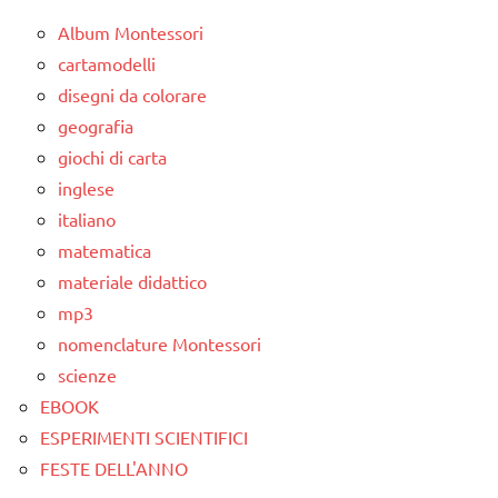
poesie e
STAGIONI
Album Montessori
filastrocche
TUTTI GLI
cartamodelli
SCIENZE
ARGOMENTI
disegni da colorare
PER ETA'
geografia
scienze:
piante
TUTTI GLI
giochi di carta
ARTICOLI
inglese
TUTTI GLI
italiano
ARGOMENTI
PER ETA'
matematica
materiale didattico
TUTTI GLI
mp3
ARTICOLI
nomenclature Montessori
scienze
EBOOK
ESPERIMENTI SCIENTIFICI
FESTE DELL'ANNO