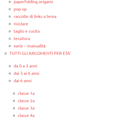
paperfolding origami
pop up
raccolte di links a tema
riciclare
taglio e cucito
tessitura
varie – manualità
TUTTI GLI ARGOMENTI PER ETA'
da 0 a 3 anni
dai 3 ai 6 anni
dai 6 anni
classe 1a
classe 2a
classe 3a
classe 4a