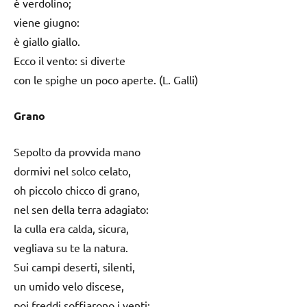
è verdolino;
viene giugno:
è giallo giallo.
Ecco il vento: si diverte
con le spighe un poco aperte. (L. Galli)
Grano
Sepolto da provvida mano
dormivi nel solco celato,
oh piccolo chicco di grano,
nel sen della terra adagiato:
la culla era calda, sicura,
vegliava su te la natura.
Sui campi deserti, silenti,
un umido velo discese,
poi freddi soffiarono i venti;