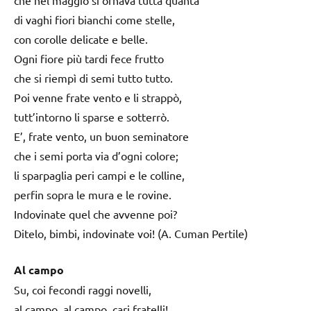
che nel maggio si ornava tutta quanta
di vaghi fiori bianchi come stelle,
con corolle delicate e belle.
Ogni fiore più tardi fece frutto
che si riempì di semi tutto tutto.
Poi venne frate vento e li strappò,
tutt’intorno li sparse e sotterrò.
E’, frate vento, un buon seminatore
che i semi porta via d’ogni colore;
li sparpaglia peri campi e le colline,
perfin sopra le mura e le rovine.
Indovinate quel che avvenne poi?
Ditelo, bimbi, indovinate voi! (A. Cuman Pertile)
Al campo
Su, coi fecondi raggi novelli,
al campo, al campo, cari fratelli!