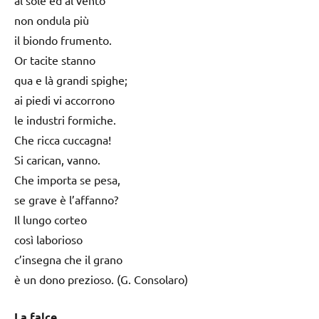
al sole ed al vento
non ondula più
il biondo frumento.
Or tacite stanno
qua e là grandi spighe;
ai piedi vi accorrono
le industri formiche.
Che ricca cuccagna!
Si carican, vanno.
Che importa se pesa,
se grave è l’affanno?
Il lungo corteo
così laborioso
c’insegna che il grano
è un dono prezioso. (G. Consolaro)
La falce