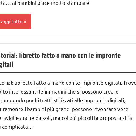
rta… ai bambini piace molto stampare!
Leggi tutto
ARTE
IMMAGINE
torial: libretto fatto a mano con le impronte
arta
gitali
a 0
 3
torial: libretto fatto a mano con le impronte digitali. Trov
nni
lto interessanti le immagini che si possono creare
giungendo pochi tratti stilizzati alle impronte digitali;
ai
curamente i bambini più grandi possono inventare vere
 ai
raviglie anche da soli, ma coi più piccoli la proposta si fa
nni
ù complicata…