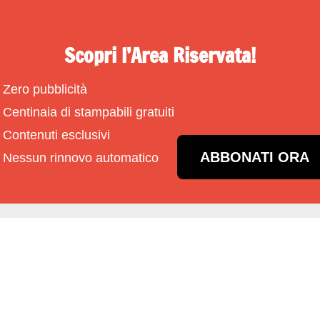
Scopri l’Area Riservata!
Zero pubblicità
Centinaia di stampabili gratuiti
Contenuti esclusivi
ABBONATI ORA
Nessun rinnovo automatico