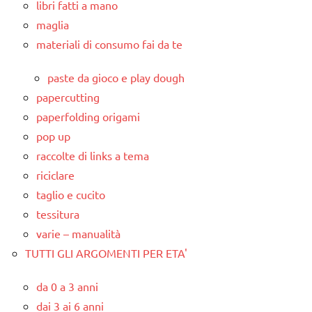
libri fatti a mano
maglia
materiali di consumo fai da te
paste da gioco e play dough
papercutting
paperfolding origami
pop up
raccolte di links a tema
riciclare
taglio e cucito
tessitura
varie – manualità
TUTTI GLI ARGOMENTI PER ETA'
da 0 a 3 anni
dai 3 ai 6 anni