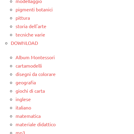
modellaggio
TUTTI GLI
classe
ARTICOLI
pigmenti botanici
3a
pittura
storia dell'arte
classe
4a
tecniche varie
DOWNLOAD
classe
5a
Album Montessori
dai
cartamodelli
3 ai
disegni da colorare
6
geografia
anni
giochi di carta
ESPERIMENTI
inglese
SCIENTIFICI
italiano
SCIENZE
matematica
materiale didattico
TUTTI GLI
mp3
ARGOMENTI