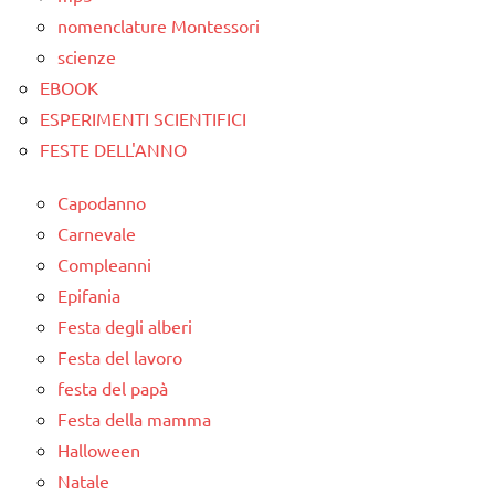
PER ETA'
nomenclature Montessori
scienze
TUTTI GLI
EBOOK
ARTICOLI
ESPERIMENTI SCIENTIFICI
FESTE DELL'ANNO
Capodanno
Carnevale
Compleanni
Epifania
Festa degli alberi
Festa del lavoro
festa del papà
Festa della mamma
Halloween
Natale