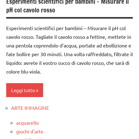
Esperimenti scientifici per bambini – Misurare il
classi
pH col cavolo rosso
1a-5a
da 0
Esperimenti scientifici per bambini – Misurare il pH col
a 3
cavolo rosso. Tagliate il cavolo rosso a fettine, mettete in
anni
una pentola coprendolo d’acqua, portate ad ebollizione e
dai
fate bollire per 30 minuti. Una volta raffreddato, filtrate il
3 ai
liquido: avrete il vostro succo di cavolo rosso, che sarà di
6
anni
colore blu-viola.
ESPERIMENTI
Leggi tutto
SCIENTIFICI
SCIENZE
ARTE IMMAGINE
classe
TUTTI GLI
1a
ARGOMENTI
acquarello
classe
PER ETA'
giochi d'arte
2a