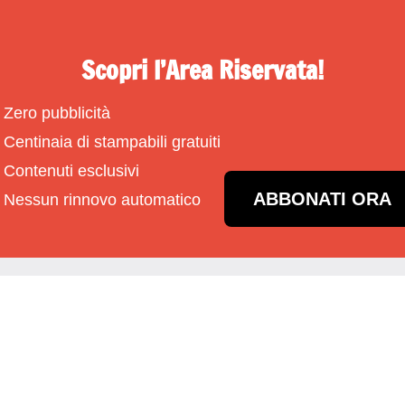
Scopri l’Area Riservata!
Zero pubblicità
Centinaia di stampabili gratuiti
Contenuti esclusivi
ABBONATI ORA
Nessun rinnovo automatico