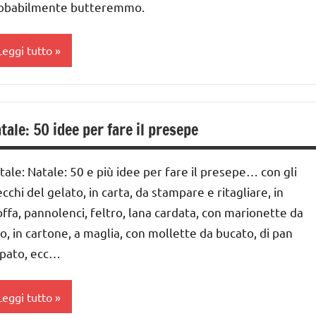
obabilmente butteremmo.
UTORIAL
Leggi tutto
UTTI GLI
RTICOLI
a
ettimana
tale: 50 idee per fare il presepe
i
vvento
tale: Natale: 50 e più idee per fare il presepe… con gli
ESTE
ecchi del gelato, in carta, da stampare e ritagliare, in
DELL'ANNO
offa, pannolenci, feltro, lana cardata, con marionette da
atale
to, in cartone, a maglia, con mollette da bucato, di pan
pato, ecc…
resepe
iciclare
Leggi tutto
UTORIAL