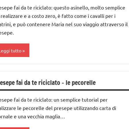
esepe fai da te riciclato: questo asinello, molto semplice
ESTE
 realizzare e a costo zero, è fatto come i cavalli per i
DELL'ANNO
atrini, e può contenere Maria nel suo viaggio attraverso il
atale
esepe.
resepe
Leggi tutto
UTTI GLI
RTICOLI
a
ettimana
esepe fai da te riciclato – le pecorelle
i
vvento
esepe fai da te riciclato: un semplice tutorial per
ESTE
alizzare le pecorelle del presepe utilizzando carta di
DELL'ANNO
ornale e una vecchia maglia…
atale