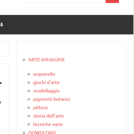
per:
TA
ARTE IMMAGINE
acquarello
giochi d'arte
modellaggio
pigmenti botanici
ò
pittura
storia dell'arte
tecniche varie
DOWNLOAD