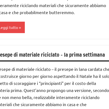
teramente riciclando materiali che sicuramente abbiamo
UTTI GLI
 casa e che probabilmente butteremmo.
RTICOLI
Leggi tutto
a
ettimana
esepe di materiale riciclato – la prima settimana
i
vvento
esepe di materiale riciclato – il presepe in lana cardata ch
ESTE
 costruisce giorno per giorno aspettando il Natale ha il sol
DELL'ANNO
fetto di scoraggiare i “principianti” per il costo della
atale
teria prima. Quest’anno propongo una versione, secondo
 non meno bella, realizzabile interamente riciclando
resepe
teriali che sicuramente abbiamo in casa e che
iciclare