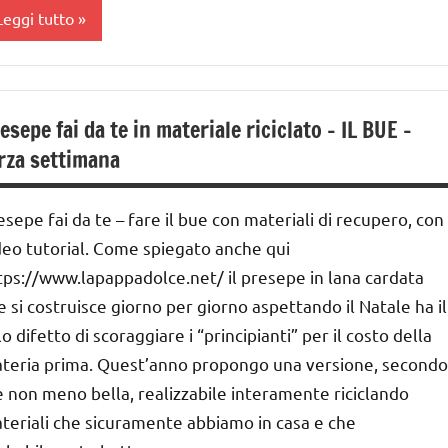
resepe
Leggi tutto
UTTI GLI
RTICOLI
a
ettimana
esepe fai da te in materiale riciclato – IL BUE –
i
rza settimana
vvento
ESTE
esepe fai da te – fare il bue con materiali di recupero, con
DELL'ANNO
deo tutorial. Come spiegato anche qui
atale
tps://www.lapappadolce.net/ il presepe in lana cardata
e si costruisce giorno per giorno aspettando il Natale ha il
resepe
lo difetto di scoraggiare i “principianti” per il costo della
iciclare
teria prima. Quest’anno propongo una versione, secondo
UTORIAL
 non meno bella, realizzabile interamente riciclando
teriali che sicuramente abbiamo in casa e che
UTTI GLI