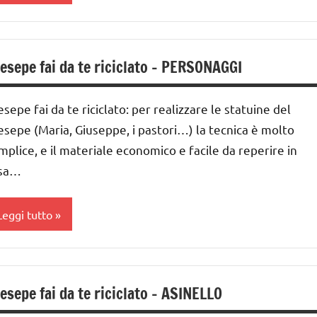
a
ettimana
esepe fai da te riciclato – PERSONAGGI
i
vvento
esepe fai da te riciclato: per realizzare le statuine del
ESTE
esepe (Maria, Giuseppe, i pastori…) la tecnica è molto
DELL'ANNO
mplice, e il materiale economico e facile da reperire in
atale
sa…
resepe
Leggi tutto
iciclare
UTORIAL
a
UTTI GLI
ettimana
esepe fai da te riciclato – ASINELLO
RTICOLI
i
vvento