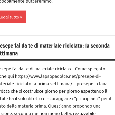
obabilmente butteremmo.
RTICOLI
Leggi tutto
a
ettimana
esepe fai da te di materiale riciclato: la seconda
i
ttimana
vvento
ESTE
esepe fai da te di materiale riciclato – Come spiegato
DELL'ANNO
che qui https://www.lapappadolce.net/presepe-di-
atale
teriale-riciclato-la-prima-settimana/ il presepe in lana
rdata che si costruisce giorno per giorno aspettando il
resepe
ale ha il solo difetto di scoraggiare i “principianti” per il
iciclare
sto della materia prima. Quest’anno propongo una
UTORIAL
rsione, secondo me non meno bella, realizzabile