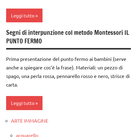
TUTTI GLI
ARGOMENTI
GUIDA
Leggi tutto
PER ETA'
DIDATTICA
MONTESSORI
TUTTI GLI
Segni di interpunzione col metodo Montessori IL
classe
ARTICOLI
lettura e
PUNTO FERMO
1a
scrittura
Montessori
classe
Prima presentazione del punto fermo ai bambini (serve
2a
LINGUAGGIO
anche a spiegare cos’è la frase). Materiali: un pezzo di
MONTESSORI
dai
spago, una perla rossa, pennarello rosso e nero, strisce di
6
TUTTI GLI
carta.
anni
ARGOMENTI
PER ETA'
GUIDA
Leggi tutto
DIDATTICA
TUTTI GLI
MONTESSORI
ARTICOLI
ARTE IMMAGINE
classe
lettura e
1a
scrittura
acquarello