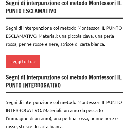
Segni di interpunzione col metodo Montessori IL
classe
Montessori
PUNTO ESCLAMATIVO
1a
LINGUAGGIO
classe
MONTESSORI
Segni di interpunzione col metodo Montessori IL PUNTO
2a
TUTTI GLI
ESCLAMATIVO. Materiali: una piccola clava, una perla
dai
ARGOMENTI
rossa, penne rosse e nere, strisce di carta bianca.
6
PER ETA'
anni
TUTTI GLI
Leggi tutto
GUIDA
ARTICOLI
DIDATTICA
Segni di interpunzione col metodo Montessori IL
MONTESSORI
classe
PUNTO INTERROGATIVO
1a
lettura e
scrittura
classe
Segni di interpunzione col metodo Montessori IL PUNTO
Montessori
2a
INTERROGATIVO. Materiali: un amo da pesca (o
LINGUAGGIO
dai
l’immagine di un amo), una perlina rossa, penne nere e
MONTESSORI
6
rosse, strisce di carta bianca.
anni