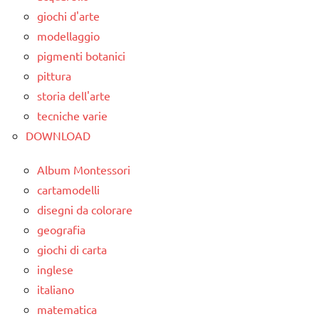
Montessori
classe
giochi d'arte
2a
LINGUAGGIO
modellaggio
MONTESSORI
dai
pigmenti botanici
6
pittura
TUTTI GLI
anni
ARGOMENTI
storia dell'arte
PER ETA'
GUIDA
tecniche varie
DIDATTICA
DOWNLOAD
TUTTI GLI
MONTESSORI
ARTICOLI
Album Montessori
lettura e
cartamodelli
scrittura
disegni da colorare
Montessori
geografia
LINGUAGGIO
giochi di carta
MONTESSORI
inglese
psicogrammatica
italiano
Montessori
matematica