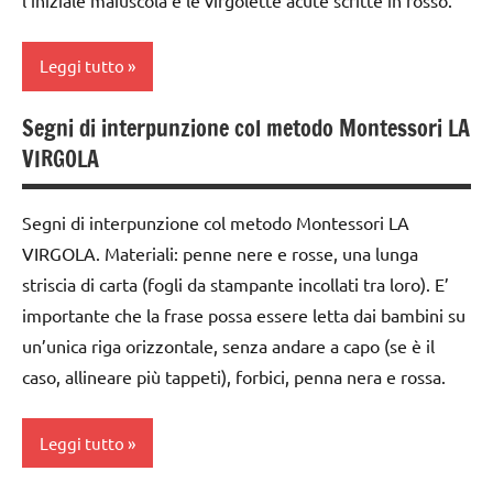
Leggi tutto
Segni di interpunzione col metodo Montessori LA
classe
VIRGOLA
1a
classe
Segni di interpunzione col metodo Montessori LA
2a
VIRGOLA. Materiali: penne nere e rosse, una lunga
dai
striscia di carta (fogli da stampante incollati tra loro). E’
6
importante che la frase possa essere letta dai bambini su
anni
un’unica riga orizzontale, senza andare a capo (se è il
GUIDA
caso, allineare più tappeti), forbici, penna nera e rossa.
DIDATTICA
MONTESSORI
Leggi tutto
lettura e
scrittura