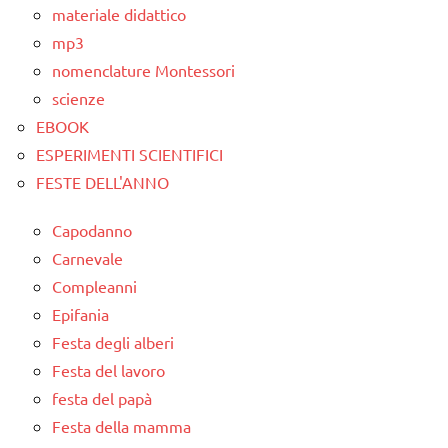
studio
materiale didattico
delle
mp3
parole
nomenclature Montessori
Montessori
scienze
TUTTI GLI
EBOOK
ARGOMENTI
ESPERIMENTI SCIENTIFICI
PER ETA'
FESTE DELL'ANNO
TUTTI GLI
ARTICOLI
Capodanno
Carnevale
Compleanni
Epifania
Festa degli alberi
Festa del lavoro
festa del papà
Festa della mamma