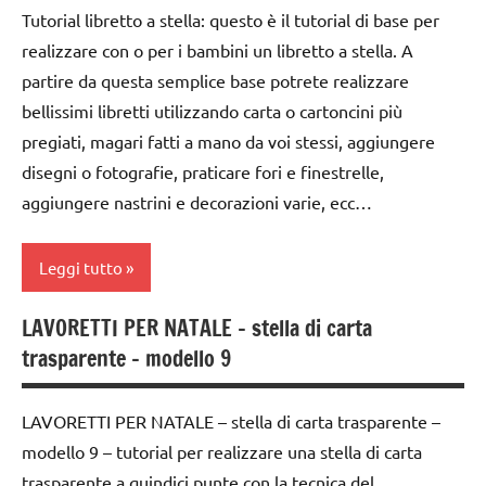
avvento
Tutorial libretto a stella: questo è il tutorial di base per
Natale
paperfolding
realizzare con o per i bambini un libretto a stella. A
albero
origami
racconti
di
partire da questa semplice base potrete realizzare
TUTORIAL
Natale
bellissimi libretti utilizzando carta o cartoncini più
SCIENZE
pregiati, magari fatti a mano da voi stessi, aggiungere
TUTTI GLI
carta
scienze:
ARGOMENTI
disegni o fotografie, praticare fori e finestrelle,
piante
dai
PER ETA'
aggiungere nastrini e decorazioni varie, ecc…
3 ai
STAGIONI
TUTTI GLI
6
TUTTI GLI
ARTICOLI
anni
Leggi tutto
ARGOMENTI
dai
PER ETA'
LAVORETTI PER NATALE – stella di carta
6
carta
trasparente – modello 9
TUTTI GLI
anni
libri
ARTICOLI
decorazioni
fatti
LAVORETTI PER NATALE – stella di carta trasparente –
natalizie
a
modello 9 – tutorial per realizzare una stella di carta
mano
FESTE
trasparente a quindici punte con la tecnica del