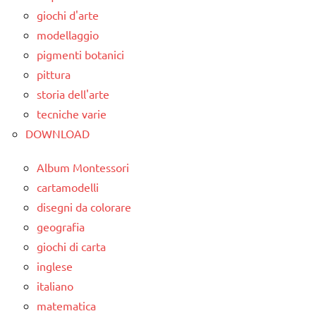
paperfolding
classe
giochi d'arte
avvento
origami
4a
modellaggio
carta
pigmenti botanici
TUTORIAL
classe
classe
pittura
5a
TUTTI GLI
3a
storia dell'arte
ARGOMENTI
decorazioni
classe
tecniche varie
PER ETA'
natalizie
4a
DOWNLOAD
TUTTI GLI
FESTE
classe
ARTICOLI
DELL'ANNO
Album Montessori
5a
cartamodelli
LAVORETTI
decorazioni
disegni da colorare
Natale
natalizie
geografia
paperfolding
FESTE
giochi di carta
origami
DELL'ANNO
inglese
TUTORIAL
italiano
LAVORETTI
matematica
TUTTI GLI
lavoretti