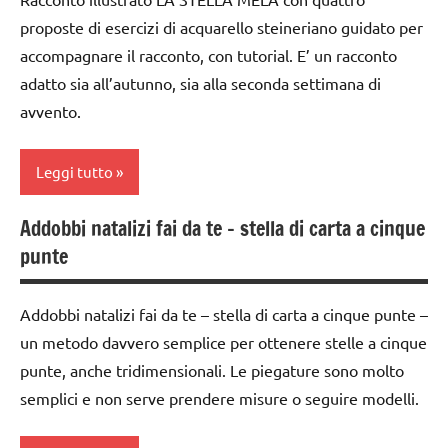
PER ETA'
Natale
dai
proposte di esercizi di acquarello steineriano guidato per
6
TUTTI GLI
accompagnare il racconto, con tutorial. E’ un racconto
Natale
anni
ARTICOLI
adatto sia all’autunno, sia alla seconda settimana di
paperfolding
decorazioni
avvento.
origami
natalizie
STAGIONI
DOWNLOAD
Leggi tutto
TUTORIAL
FESTE
Addobbi natalizi fai da te – stella di carta a cinque
DELL'ANNO
2a
TUTTI GLI
punte
settimana
ARGOMENTI
Inverno
di
PER ETA'
avvento
lavoretti
Addobbi natalizi fai da te – stella di carta a cinque punte –
TUTTI GLI
per
un metodo davvero semplice per ottenere stelle a cinque
acquarello
ARTICOLI
Natale
punte, anche tridimensionali. Le piegature sono molto
ARTE
Natale
semplici e non serve prendere misure o seguire modelli.
IMMAGINE
paperfolding
arte