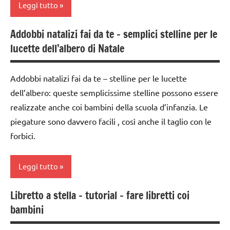
origami
Leggi tutto
Waldorf
STAGIONI
Autunno
Addobbi natalizi fai da te – semplici stelline per le
carta
TUTORIAL
lucette dell’albero di Natale
dai
dai
3 ai
TUTTI GLI
6
6
ARGOMENTI
Addobbi natalizi fai da te – stelline per le lucette
anni
anni
PER ETA'
dell’albero: queste semplicissime stelline possono essere
decorazioni
dai
TUTTI GLI
realizzate anche coi bambini della scuola d’infanzia. Le
natalizie
6
ARTICOLI
piegature sono davvero facili , così anche il taglio con le
anni
FESTE
forbici.
DELL'ANNO
FESTE
DELL'ANNO
LAVORETTI
Leggi tutto
GUIDA
lavoretti
Libretto a stella – tutorial – fare libretti coi
DIDATTICA
per
1a
WALDORF
bambini
Natale
settimana
di
LINGUAGGIO
Natale