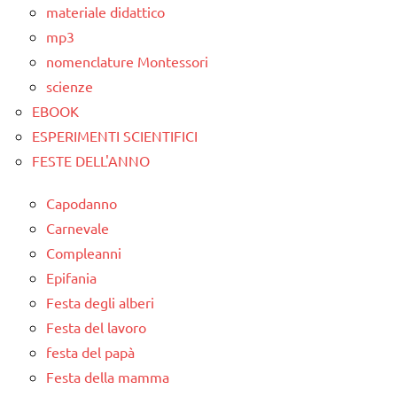
materiale didattico
ARGOMENTI
per
mp3
PER ETA'
Natale
nomenclature Montessori
TUTTI GLI
Natale
scienze
ARTICOLI
papercutting
EBOOK
ESPERIMENTI SCIENTIFICI
TUTORIAL
FESTE DELL'ANNO
TUTTI GLI
ARGOMENTI
Capodanno
PER ETA'
Carnevale
TUTTI GLI
Compleanni
ARTICOLI
Epifania
Festa degli alberi
Festa del lavoro
festa del papà
Festa della mamma