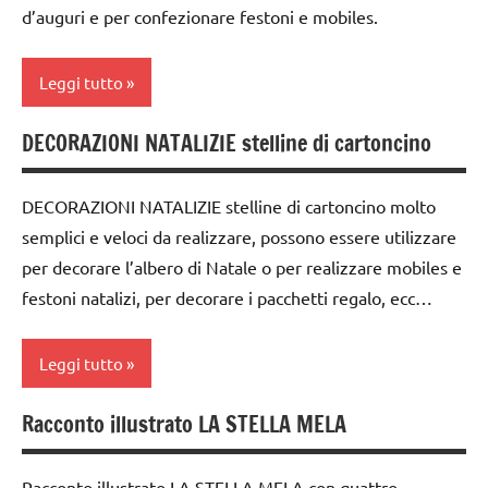
natalizie
DELL'ANNO
d’auguri e per confezionare festoni e mobiles.
TUTTI GLI
DOWNLOAD
Inverno
ARTICOLI
Leggi tutto
FESTE
Natale
DELL'ANNO
STAGIONI
DECORAZIONI NATALIZIE stelline di cartoncino
carta
Inverno
TUTORIAL
dai
lavoretti
DECORAZIONI NATALIZIE stelline di cartoncino molto
TUTTI GLI
6
per
ARTICOLI
semplici e veloci da realizzare, possono essere utilizzare
anni
Natale
per decorare l’albero di Natale o per realizzare mobiles e
decorazioni
Natale
festoni natalizi, per decorare i pacchetti regalo, ecc…
natalizie
papercutting
FESTE
Leggi tutto
STAGIONI
DELL'ANNO
TUTORIAL
Inverno
Racconto illustrato LA STELLA MELA
carta
TUTTI GLI
lavoretti
cartamodelli
ARGOMENTI
per
Racconto illustrato LA STELLA MELA con quattro