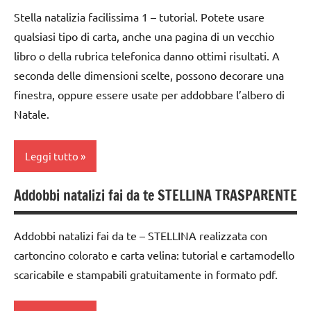
FESTE
dai
per
Stella natalizia facilissima 1 – tutorial. Potete usare
DELL'ANNO
TUTTI GLI
6
Natale
qualsiasi tipo di carta, anche una pagina di un vecchio
ARTICOLI
anni
Inverno
Natale
libro o della rubrica telefonica danno ottimi risultati. A
decorazioni
lavoretti
seconda delle dimensioni scelte, possono decorare una
raccolte
natalizie
per
finestra, oppure essere usate per addobbare l’albero di
di links
Natale
FESTE
Natale.
a tema
DELL'ANNO
Natale
STAGIONI
Inverno
STAGIONI
Leggi tutto
TUTORIAL
lavoretti
TUTTI GLI
Addobbi natalizi fai da te STELLINA TRASPARENTE
TUTTI GLI
per
ARGOMENTI
carta
ARGOMENTI
Natale
PER ETA'
dai
PER ETA'
Addobbi natalizi fai da te – STELLINA realizzata con
Natale
TUTTI GLI
6
TUTTI GLI
cartoncino colorato e carta velina: tutorial e cartamodello
ARTICOLI
anni
papercutting
ARTICOLI
scaricabile e stampabili gratuitamente in formato pdf.
decorazioni
paperfolding
varie -
natalizie
origami