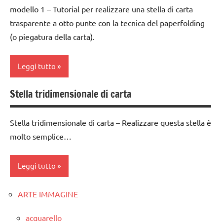
paperfolding
modello 1 – Tutorial per realizzare una stella di carta
ARTE
LAVORETTI
origami
IMMAGINE
trasparente a otto punte con la tecnica del paperfolding
lavoretti
(o piegatura della carta).
TUTORIAL
carta
per
TUTTI GLI
Natale
classe
Leggi tutto
ARGOMENTI
3a
Natale
PER ETA'
classe
Stella tridimensionale di carta
paperfolding
4a
TUTTI GLI
4a
origami
settimana
ARTICOLI
classe
di
Stella tridimensionale di carta – Realizzare questa stella è
TUTORIAL
5a
avvento
molto semplice…
TUTTI GLI
decorazioni
ARTE
ARGOMENTI
natalizie
IMMAGINE
Leggi tutto
PER ETA'
FESTE
carta
TUTTI GLI
DELL'ANNO
ARTE IMMAGINE
1a
ARTICOLI
classe
settimana
Natale
3a
acquarello
di