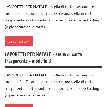
FESTE
Natale
avvento
LAVORETTI PER NATALE – stella di carta trasparente –
DELL'ANNO
paperfolding
modello 4 – Tutorial per realizzare una stella di carta
ARTE
LAVORETTI
origami
IMMAGINE
trasparente a otto punte con la tecnica del paperfolding
lavoretti
(o piegatura della carta).
TUTORIAL
carta
per
TUTTI GLI
Natale
classe
Leggi tutto
ARGOMENTI
3a
Natale
PER ETA'
classe
LAVORETTI PER NATALE – stella di carta
paperfolding
4a
TUTTI GLI
4a
trasparente – modello 3
origami
settimana
ARTICOLI
classe
di
TUTORIAL
5a
avvento
LAVORETTI PER NATALE – stella di carta trasparente –
TUTTI GLI
modello 3 – Tutorial per realizzare una stella di carta
decorazioni
ARTE
ARGOMENTI
natalizie
IMMAGINE
trasparente a otto punte con la tecnica del paperfolding
PER ETA'
(o piegatura della carta).
FESTE
carta
TUTTI GLI
DELL'ANNO
ARTICOLI
classe