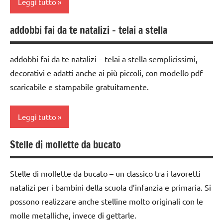
Leggi tutto
addobbi fai da te natalizi – telai a stella
3a
settimana
di
addobbi fai da te natalizi – telai a stella semplicissimi,
avvento
decorativi e adatti anche ai più piccoli, con modello pdf
scaricabile e stampabile gratuitamente.
4a
settimana
di
Leggi tutto
avvento
albero
Stelle di mollette da bucato
albero
di
di
Natale
Natale
Stelle di mollette da bucato – un classico tra i lavoretti
ARTE
natalizi per i bambini della scuola d’infanzia e primaria. Si
da 0
IMMAGINE
possono realizzare anche stelline molto originali con le
a 3
anni
molle metalliche, invece di gettarle.
carta