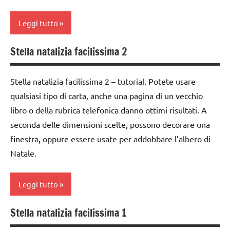
dai
classi
3 ai
Leggi tutto
1a-5a
6
da 0
anni
Stella natalizia facilissima 2
albero
a 3
FESTE
di
anni
DELL'ANNO
Natale
Stella natalizia facilissima 2 – tutorial. Potete usare
dai
qualsiasi tipo di carta, anche una pagina di un vecchio
Inverno
dai
3 ai
libro o della rubrica telefonica danno ottimi risultati. A
3 ai
6
lavoretti
6
seconda delle dimensioni scelte, possono decorare una
anni
per
anni
finestra, oppure essere usate per addobbare l’albero di
Natale
decorazioni
Natale.
dai
natalizie
Natale
6
FESTE
anni
STAGIONI
Leggi tutto
DELL'ANNO
decorazioni
TUTTI GLI
Inverno
Stella natalizia facilissima 1
natalizie
ARGOMENTI
carta
PER ETA'
lavoretti