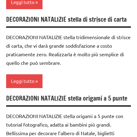
manualità
Leggi tutto
FESTE
STAGIONI
DELL'ANNO
DECORAZIONI NATALIZIE stella di strisce di carta
albero
TUTORIAL
Inverno
di
TUTTI GLI
Natale
DECORAZIONI NATALIZIE stella tridimensionale di strisce
lavoretti
ARGOMENTI
per
di carta, che vi darà grande soddisfazione a costo
carta
PER ETA'
Natale
praticamente zero. Realizzarla è molto più semplice di
cartamodelli
TUTTI GLI
quello che può sembrare.
Natale
ARTICOLI
dai
paperfolding
3 ai
Leggi tutto
origami
6
anni
STAGIONI
DECORAZIONI NATALIZIE stella origami a 5 punte
carta
dai
TUTORIAL
6
decorazioni
DECORAZIONI NATALIZIE stella origami a 5 punte con
TUTTI GLI
anni
natalizie
tutorial fotografico, adatta ai bambini più grandi.
ARGOMENTI
decorazioni
FESTE
PER ETA'
Bellissima per decorare l’albero di Natale, biglietti