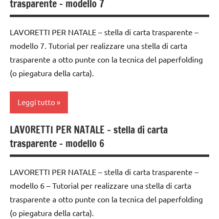
trasparente – modello 7
natalizie
settimana
di
FESTE
avvento
LAVORETTI PER NATALE – stella di carta trasparente –
DELL'ANNO
modello 7. Tutorial per realizzare una stella di carta
ARTE
LAVORETTI
IMMAGINE
trasparente a otto punte con la tecnica del paperfolding
lavoretti
(o piegatura della carta).
carta
per
Natale
classe
Leggi tutto
3a
Natale
classe
LAVORETTI PER NATALE – stella di carta
paperfolding
4a
4a
trasparente – modello 6
origami
settimana
classe
di
TUTORIAL
5a
avvento
LAVORETTI PER NATALE – stella di carta trasparente –
TUTTI GLI
modello 6 – Tutorial per realizzare una stella di carta
decorazioni
ARTE
ARGOMENTI
natalizie
IMMAGINE
trasparente a otto punte con la tecnica del paperfolding
PER ETA'
(o piegatura della carta).
FESTE
carta