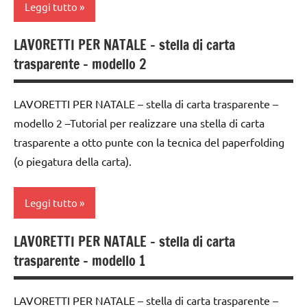
Leggi tutto
LAVORETTI
3a
lavoretti
classe
LAVORETTI PER NATALE – stella di carta
ARTE
per
4a
trasparente – modello 2
IMMAGINE
Natale
classe
carta
Natale
5a
LAVORETTI PER NATALE – stella di carta trasparente –
classe
paperfolding
modello 2 –Tutorial per realizzare una stella di carta
decorazioni
3a
origami
natalizie
trasparente a otto punte con la tecnica del paperfolding
classe
(o piegatura della carta).
TUTORIAL
FESTE
4a
DELL'ANNO
TUTTI GLI
classe
Leggi tutto
ARGOMENTI
LAVORETTI
5a
PER ETA'
lavoretti
LAVORETTI PER NATALE – stella di carta
decorazioni
4a
TUTTI GLI
per
trasparente – modello 1
natalizie
settimana
ARTICOLI
Natale
di
FESTE
Natale
avvento
LAVORETTI PER NATALE – stella di carta trasparente –
DELL'ANNO