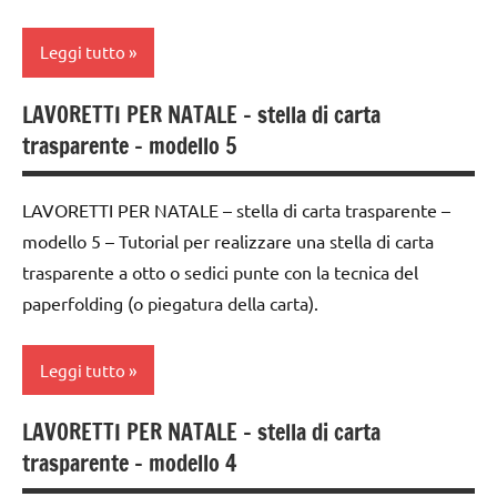
TUTTI GLI
DELL'ANNO
ARTICOLI
classe
Leggi tutto
LAVORETTI
3a
lavoretti
classe
LAVORETTI PER NATALE – stella di carta
ARTE
per
4a
trasparente – modello 5
IMMAGINE
Natale
classe
carta
Natale
5a
LAVORETTI PER NATALE – stella di carta trasparente –
classe
paperfolding
modello 5 – Tutorial per realizzare una stella di carta
decorazioni
3a
origami
natalizie
trasparente a otto o sedici punte con la tecnica del
classe
paperfolding (o piegatura della carta).
TUTORIAL
FESTE
4a
DELL'ANNO
TUTTI GLI
classe
Leggi tutto
ARGOMENTI
LAVORETTI
5a
PER ETA'
lavoretti
LAVORETTI PER NATALE – stella di carta
decorazioni
4a
TUTTI GLI
per
trasparente – modello 4
natalizie
settimana
ARTICOLI
Natale
di