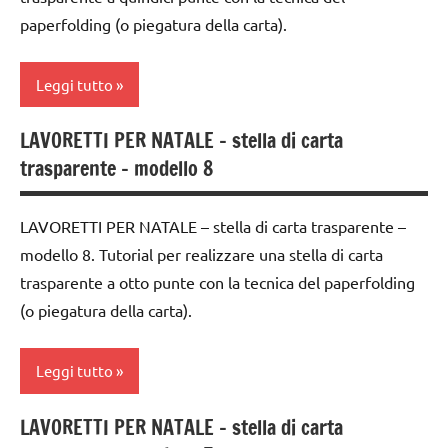
DELL'ANNO
TUTORIAL
paperfolding (o piegatura della carta).
LAVORETTI
TUTTI GLI
ARTICOLI
lavoretti
Leggi tutto
per
Natale
LAVORETTI PER NATALE – stella di carta
ARTE
trasparente – modello 8
Natale
IMMAGINE
paperfolding
carta
LAVORETTI PER NATALE – stella di carta trasparente –
origami
classe
modello 8. Tutorial per realizzare una stella di carta
TUTORIAL
3a
trasparente a otto punte con la tecnica del paperfolding
TUTTI GLI
classe
(o piegatura della carta).
ARGOMENTI
4a
PER ETA'
classe
Leggi tutto
TUTTI GLI
5a
ARTICOLI
LAVORETTI PER NATALE – stella di carta
decorazioni
4a