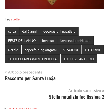
Tag
stelle
carta
dai 6 anni
decorazioni natalizie
FESTE DELL'ANNO
Inverno
lavoretti per Natale
Natale
paperfolding origami
STAGIONI
TUTORIAL
TUTTI GLI ARGOMENTI PER ETA'
TUTTI GLI ARTICOLI
Navigazione
Articolo precedente
Racconto per Santa Lucia
articoli
Articolo successivo
Stella natalizia facilissima 2
ARTE IMMAGINE