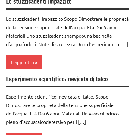
Lo stuzzicadenti impazzito
classe
1a
Lo stuzzicadenti impazzito Scopo Dimostrare le proprietà
classe
della tensione superficiale dell’acqua. Età Dai 6 anni.
2a
Materiali Uno stuzzicadentishampoouna bacinella
classe
d’acquaforbici. Note di sicurezza Dopo l’esperimento […]
3a
classe
Leggi tutto
4a
classe
Esperimento scientifico: nevicata di talco
classe
5a
1a
classi
Esperimento scientifico: nevicata di talco. Scopo
classe
1a-5a
Dimostrare le proprietà della tensione superficiale
2a
dell’acqua. Età Dai 6 anni. Materiali Un vaso cilindrico
classi
classe
pieno d’acquatalcodetersivo per i […]
medie
3a
dai