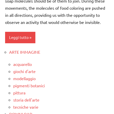
soap molecules should be of them to join. During these
6
dai
movements, the molecules of food coloring are pushed
anni
6
in all directions, providing us with the opportunity to
anni
ESPERIMENTI
observe an activity that would otherwise be invisible.
E ATTIVITA'
ESPERIMENTI
STEM
SCIENTIFICI
Leggi tutto
ESPERIMENTI
LAVORETTI
SCIENTIFICI
SCIENZE
ARTE IMMAGINE
classe
GUIDA
1a
tecniche
DIDATTICA
acquarello
varie
MONTESSORI
classe
giochi d'arte
2a
TUTTI GLI
SCIENZE
modellaggio
ARGOMENTI
da 0
pigmenti botanici
scienze:
PER ETA'
a 3
pittura
fisica e
anni
TUTTI GLI
chimica
storia dell'arte
ARTICOLI
dai
tecniche varie
TUTTI GLI
3 ai
DOWNLOAD