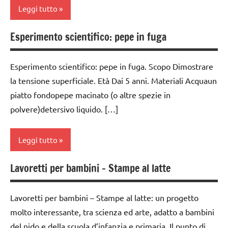
classe
Leggi tutto
6
4a
anni
classe
Esperimento scientifico: pepe in fuga
classi
ESPERIMENTI
5a
1a-5a
E ATTIVITA'
STEM
classi
Esperimento scientifico: pepe in fuga. Scopo Dimostrare
dai
1a-5a
la tensione superficiale. Età Dai 5 anni. Materiali Acquaun
3 ai
ESPERIMENTI
piatto fondopepe macinato (o altre spezie in
6
SCIENTIFICI
classi
anni
polvere)detersivo liquido. […]
medie
GUIDA
dai
DIDATTICA
dai
6
Leggi tutto
MONTESSORI
6
anni
anni
SCIENZE
Lavoretti per bambini – Stampe al latte
ESPERIMENTI
classe
ESPERIMENTI
scienze:
E ATTIVITA'
1a
E ATTIVITA'
fisica e
STEM
STEM
Lavoretti per bambini – Stampe al latte: un progetto
classe
chimica
molto interessante, tra scienza ed arte, adatto a bambini
ESPERIMENTI
2a
ESPERIMENTI
TUTTI GLI
del nido e della scuola d’infanzia e primaria. Il punto di
SCIENTIFICI
SCIENTIFICI