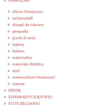
ARGOMENTI
6
PER ETA'
anni
Album Montessori
TUTTI GLI
cartamodelli
ESPERIMENTI
ARTICOLI
disegni da colorare
E ATTIVITA'
STEM
geografia
giochi di carta
ESPERIMENTI
inglese
SCIENTIFICI
italiano
GUIDA
matematica
DIDATTICA
materiale didattico
MONTESSORI
mp3
SCIENZE
nomenclature Montessori
scienze:
scienze
fisica e
EBOOK
chimica
ESPERIMENTI SCIENTIFICI
TUTTI GLI
FESTE DELL'ANNO