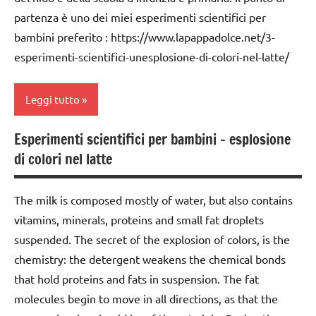
classe
ARGOMENTI
partenza è uno dei miei esperimenti scientifici per
GUIDA
3a
PER ETA'
GUIDA
bambini preferito : https://www.lapappadolce.net/3-
DIDATTICA
DIDATTICA
classe
TUTTI GLI
esperimenti-scientifici-unesplosione-di-colori-nel-latte/
MONTESSORI
MONTESSORI
4a
ARTICOLI
SCIENZE
SCIENZE
classe
Leggi tutto
scienze:
5a
scienze:
fisica e
fisica e
Esperimenti scientifici per bambini – esplosione
classi
ARTE
chimica
chimica
di colori nel latte
1a-5a
IMMAGINE
TUTTI GLI
TUTTI GLI
classi
da 0
ARGOMENTI
ARGOMENTI
The milk is composed mostly of water, but also contains
medie
a 3
PER ETA'
PER ETA'
vitamins, minerals, proteins and small fat droplets
anni
dai
TUTTI GLI
TUTTI GLI
suspended. The secret of the explosion of colors, is the
3 ai
dai
ARTICOLI
ARTICOLI
chemistry: the detergent weakens the chemical bonds
6
3 ai
anni
that hold proteins and fats in suspension. The fat
6
anni
molecules begin to move in all directions, as that the
dai