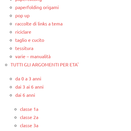
paperfolding origami
pop up
raccolte di links a tema
riciclare
taglio e cucito
tessitura
varie – manualità
TUTTI GLI ARGOMENTI PER ETA'
da 0 a 3 anni
dai 3 ai 6 anni
dai 6 anni
classe 1a
classe 2a
classe 3a