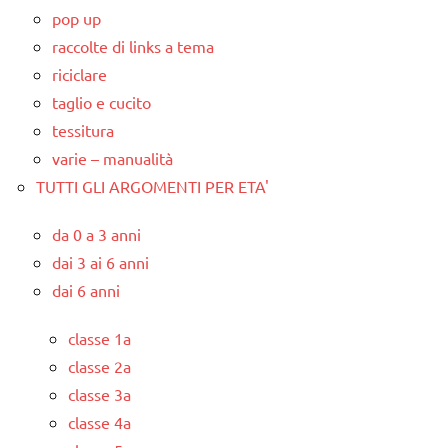
pop up
raccolte di links a tema
riciclare
taglio e cucito
tessitura
varie – manualità
TUTTI GLI ARGOMENTI PER ETA'
da 0 a 3 anni
dai 3 ai 6 anni
dai 6 anni
classe 1a
classe 2a
classe 3a
classe 4a