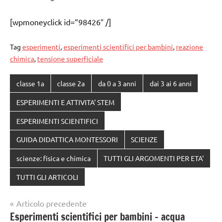
[wpmoneyclick id=”98426″ /]
Tag
esperimenti
,
esperimenti scientifici per bambini
,
reazione
chimica
,
tensione superficiale
classe 1a
classe 2a
da 0 a 3 anni
dai 3 ai 6 anni
ESPERIMENTI E ATTIVITA' STEM
ESPERIMENTI SCIENTIFICI
GUIDA DIDATTICA MONTESSORI
SCIENZE
scienze: fisica e chimica
TUTTI GLI ARGOMENTI PER ETA'
TUTTI GLI ARTICOLI
Navigazione
Articolo precedente
Esperimenti scientifici per bambini – acqua
articoli