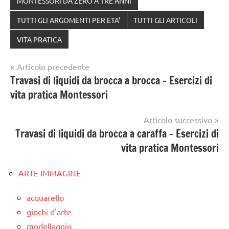
MONTESSORI DA ZERO A TRE ANNI
TUTTI GLI ARGOMENTI PER ETA'
TUTTI GLI ARTICOLI
VITA PRATICA
Navigazione
Articolo precedente
Travasi di liquidi da brocca a brocca – Esercizi di
articoli
vita pratica Montessori
Articolo successivo
Travasi di liquidi da brocca a caraffa – Esercizi di
vita pratica Montessori
ARTE IMMAGINE
acquarello
giochi d'arte
modellaggio