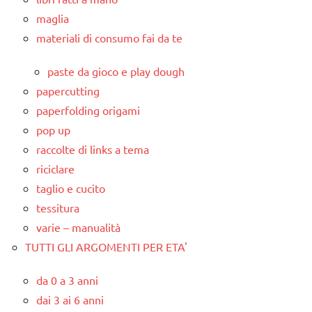
maglia
materiali di consumo fai da te
paste da gioco e play dough
papercutting
paperfolding origami
pop up
raccolte di links a tema
riciclare
taglio e cucito
tessitura
varie – manualità
TUTTI GLI ARGOMENTI PER ETA'
da 0 a 3 anni
dai 3 ai 6 anni