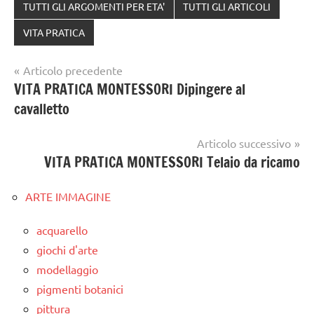
TUTTI GLI ARGOMENTI PER ETA'
TUTTI GLI ARTICOLI
VITA PRATICA
Navigazione
Articolo precedente
VITA PRATICA MONTESSORI Dipingere al
articoli
cavalletto
Articolo successivo
VITA PRATICA MONTESSORI Telaio da ricamo
ARTE IMMAGINE
acquarello
giochi d'arte
modellaggio
pigmenti botanici
pittura