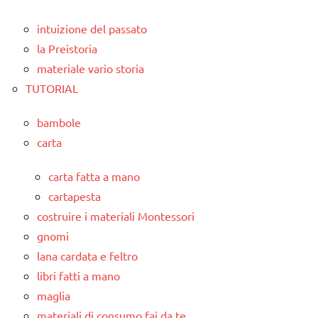
intuizione del passato
la Preistoria
materiale vario storia
TUTORIAL
bambole
carta
carta fatta a mano
cartapesta
costruire i materiali Montessori
gnomi
lana cardata e feltro
libri fatti a mano
maglia
materiali di consumo fai da te