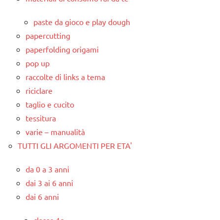
paste da gioco e play dough
papercutting
paperfolding origami
pop up
raccolte di links a tema
riciclare
taglio e cucito
tessitura
varie – manualità
TUTTI GLI ARGOMENTI PER ETA'
da 0 a 3 anni
dai 3 ai 6 anni
dai 6 anni
classe 1a