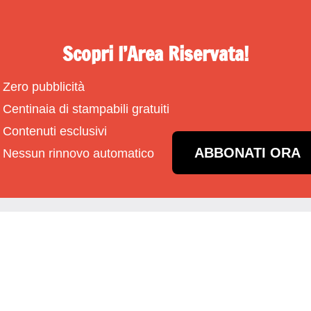
Scopri l’Area Riservata!
Zero pubblicità
Centinaia di stampabili gratuiti
Contenuti esclusivi
ABBONATI ORA
Nessun rinnovo automatico