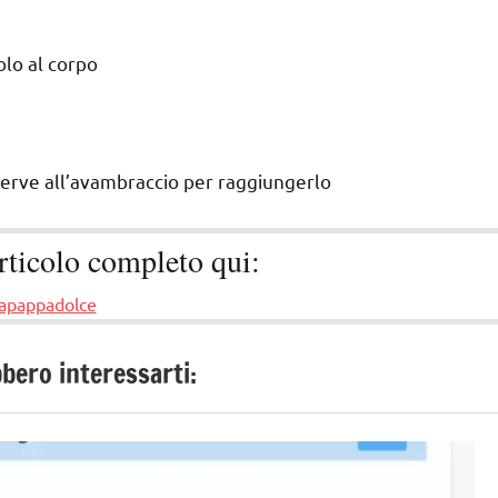
dolo al corpo
e serve all’avambraccio per raggiungerlo
articolo completo qui:
apappadolce
bero interessarti: