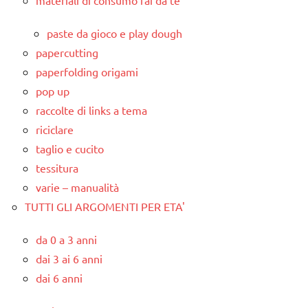
materiali di consumo fai da te
paste da gioco e play dough
papercutting
paperfolding origami
pop up
raccolte di links a tema
riciclare
taglio e cucito
tessitura
varie – manualità
TUTTI GLI ARGOMENTI PER ETA'
da 0 a 3 anni
dai 3 ai 6 anni
dai 6 anni