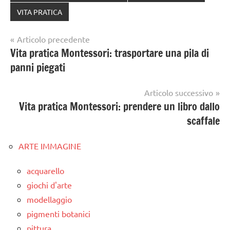
VITA PRATICA
Navigazione
Articolo precedente
Vita pratica Montessori: trasportare una pila di
articoli
panni piegati
Articolo successivo
Vita pratica Montessori: prendere un libro dallo
scaffale
ARTE IMMAGINE
acquarello
giochi d'arte
modellaggio
pigmenti botanici
pittura