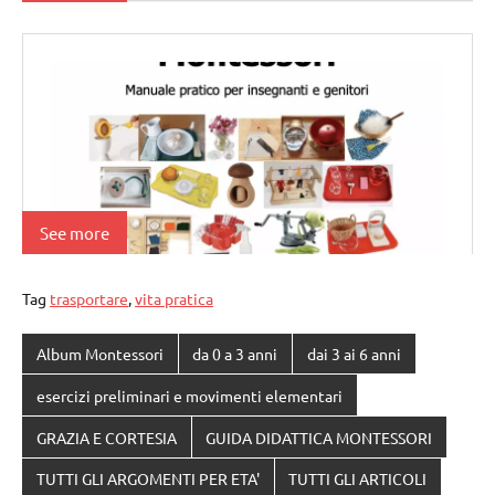
See more
Tag
trasportare
,
vita pratica
Album Montessori
da 0 a 3 anni
dai 3 ai 6 anni
esercizi preliminari e movimenti elementari
GRAZIA E CORTESIA
GUIDA DIDATTICA MONTESSORI
TUTTI GLI ARGOMENTI PER ETA'
TUTTI GLI ARTICOLI