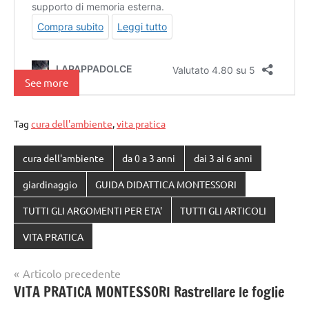
See more
Tag
cura dell'ambiente
,
vita pratica
cura dell'ambiente
da 0 a 3 anni
dai 3 ai 6 anni
giardinaggio
GUIDA DIDATTICA MONTESSORI
TUTTI GLI ARGOMENTI PER ETA'
TUTTI GLI ARTICOLI
VITA PRATICA
Navigazione
Articolo precedente
VITA PRATICA MONTESSORI Rastrellare le foglie
articoli