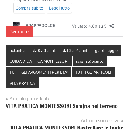
See more
botanica
da 0 a 3 anni
dai 3 ai 6 anni
giardinaggio
GUIDA DIDATTICA MONTESSORI
scienze: piante
TUTTI GLI ARGOMENTI PER ETA'
TUTTI GLI ARTICOLI
VITA PRATICA
Navigazione
Articolo precedente
VITA PRATICA MONTESSORI Semina nel terreno
articoli
Articolo successivo
VITA PRATICA MONTESSORI Rastrellare le foglie