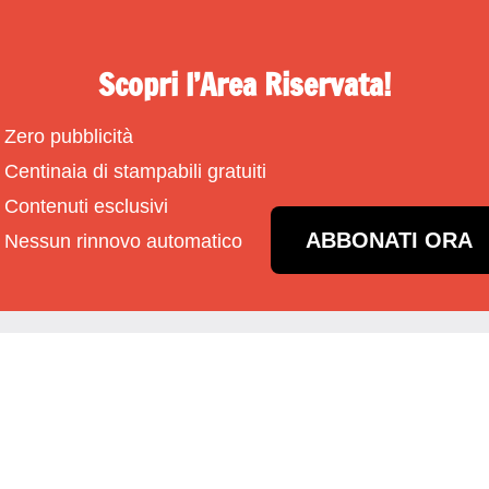
Scopri l’Area Riservata!
Zero pubblicità
Centinaia di stampabili gratuiti
Contenuti esclusivi
ABBONATI ORA
Nessun rinnovo automatico