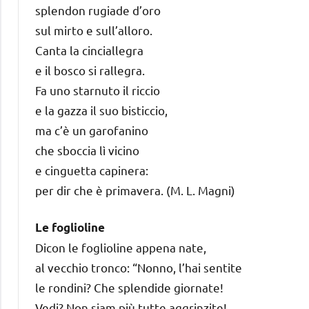
splendon rugiade d’oro
sul mirto e sull’alloro.
Canta la cinciallegra
e il bosco si rallegra.
Fa uno starnuto il riccio
e la gazza il suo bisticcio,
ma c’è un garofanino
che sboccia lì vicino
e cinguetta capinera:
per dir che è primavera. (M. L. Magni)
Le foglioline
Dicon le foglioline appena nate,
al vecchio tronco: “Nonno, l’hai sentite
le rondini? Che splendide giornate!
Vedi? Non siam più tutte aggrinzite!