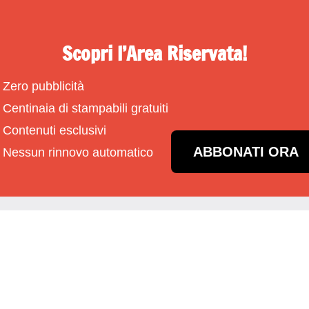
Scopri l’Area Riservata!
Zero pubblicità
Centinaia di stampabili gratuiti
Contenuti esclusivi
ABBONATI ORA
Nessun rinnovo automatico