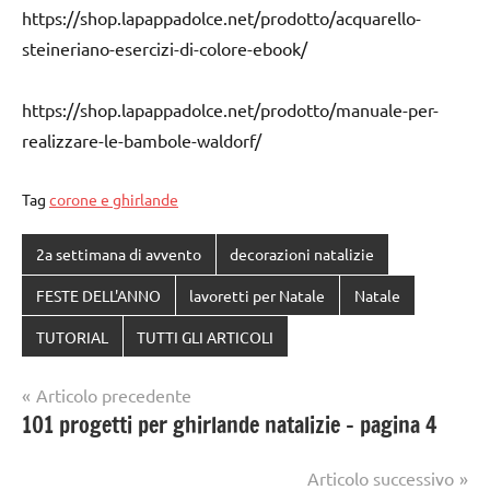
https://shop.lapappadolce.net/prodotto/acquarello-
steineriano-esercizi-di-colore-ebook/
https://shop.lapappadolce.net/prodotto/manuale-per-
realizzare-le-bambole-waldorf/
Tag
corone e ghirlande
2a settimana di avvento
decorazioni natalizie
FESTE DELL'ANNO
lavoretti per Natale
Natale
TUTORIAL
TUTTI GLI ARTICOLI
Navigazione
Articolo precedente
101 progetti per ghirlande natalizie – pagina 4
articoli
Articolo successivo