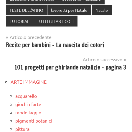
FESTE DELL'ANNO
lavoretti per Natale
Natale
TUTORIAL
TUTTI GLI ARTICOLI
Navigazione
Articolo precedente
Recite per bambini – La nascita dei colori
articoli
Articolo successivo
101 progetti per ghirlande natalizie – pagina 3
ARTE IMMAGINE
acquarello
giochi d'arte
modellaggio
pigmenti botanici
pittura