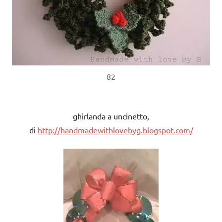
82
ghirlanda a uncinetto,
di
http://handmadewithlovebyg.blogspot.com/