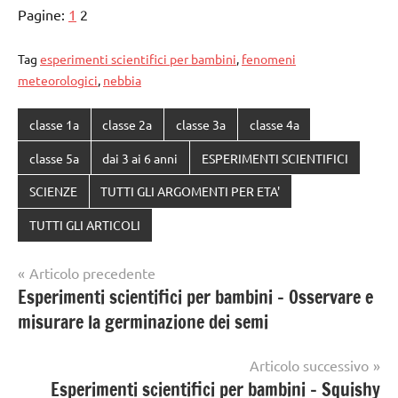
Pagine:
1
2
Tag
esperimenti scientifici per bambini
,
fenomeni
meteorologici
,
nebbia
classe 1a
classe 2a
classe 3a
classe 4a
classe 5a
dai 3 ai 6 anni
ESPERIMENTI SCIENTIFICI
SCIENZE
TUTTI GLI ARGOMENTI PER ETA'
TUTTI GLI ARTICOLI
Navigazione
Articolo precedente
Esperimenti scientifici per bambini – Osservare e
articoli
misurare la germinazione dei semi
Articolo successivo
Esperimenti scientifici per bambini – Squishy