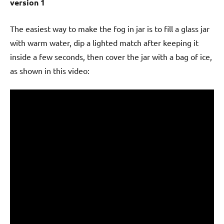
version 1
The easiest way to make the fog in jar is to fill a glass jar
with warm water, dip a lighted match after keeping it
inside a few seconds, then cover the jar with a bag of ice,
as shown in this video: