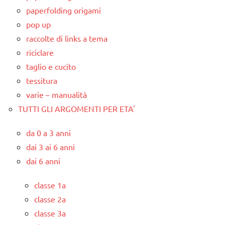
paperfolding origami
pop up
raccolte di links a tema
riciclare
taglio e cucito
tessitura
varie – manualità
TUTTI GLI ARGOMENTI PER ETA'
da 0 a 3 anni
dai 3 ai 6 anni
dai 6 anni
classe 1a
classe 2a
classe 3a