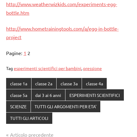
http://www.weatherwizkids.com/experiments-egg-
bottle.htm
http://www.hometrainingtools.com/a/egg-in-bottle-
project
Pagine:
1
2
Tag
esperimenti scientifici per bambini
,
pressione
classe 1a
classe 2a
classe 3a
classe 4a
classe 5a
dai 3 ai 6 anni
ESPERIMENTI SCIENTIFICI
SCIENZE
TUTTI GLI ARGOMENTI PER ETA'
TUTTI GLI ARTICOLI
Navigazione
Articolo precedente