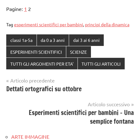
Pagine:
1
2
Tag
esperimenti scientifici per bambini
,
principi della dinamica
classi 1a-5a
da 0 a 3 anni
dai 3 ai 6 anni
ESPERIMENTI SCIENTIFICI
SCIENZE
TUTTI GLI ARGOMENTI PER ETA'
TUTTI GLI ARTICOLI
Navigazione
Articolo precedente
Dettati ortografici su ottobre
articoli
Articolo successivo
Esperimenti scientifici per bambini – Una
semplice fontana
ARTE IMMAGINE