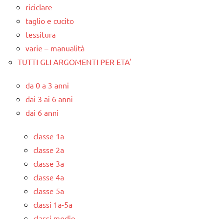
riciclare
taglio e cucito
tessitura
varie – manualità
TUTTI GLI ARGOMENTI PER ETA'
da 0 a 3 anni
dai 3 ai 6 anni
dai 6 anni
classe 1a
classe 2a
classe 3a
classe 4a
classe 5a
classi 1a-5a
classi medie