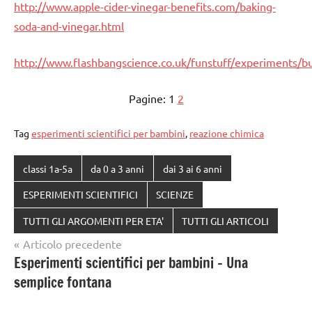
http://www.apple-cider-vinegar-benefits.com/baking-
soda-and-vinegar.html
http://www.flashbangscience.co.uk/funstuff/experiments/b
Pagine:
1
2
Tag
esperimenti scientifici per bambini
,
reazione chimica
classi 1a-5a
da 0 a 3 anni
dai 3 ai 6 anni
ESPERIMENTI SCIENTIFICI
SCIENZE
TUTTI GLI ARGOMENTI PER ETA'
TUTTI GLI ARTICOLI
Navigazione
Articolo precedente
Esperimenti scientifici per bambini – Una
articoli
semplice fontana