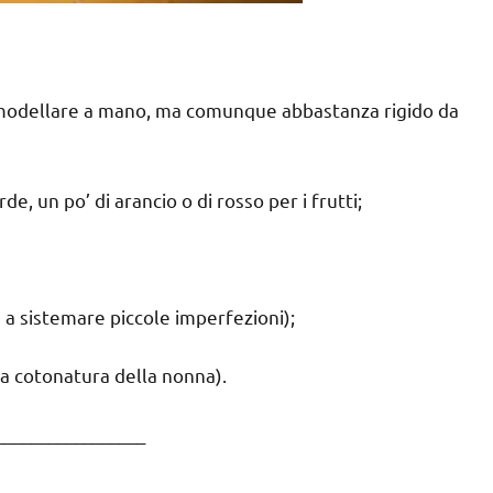
 da modellare a mano, ma comunque abbastanza rigido da
e, un po’ di arancio o di rosso per i frutti;
 a sistemare piccole imperfezioni);
da cotonatura della nonna).
_________________