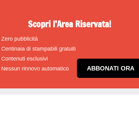
Scopri l’Area Riservata!
Zero pubblicità
Centinaia di stampabili gratuiti
Contenuti esclusivi
ABBONATI ORA
Nessun rinnovo automatico