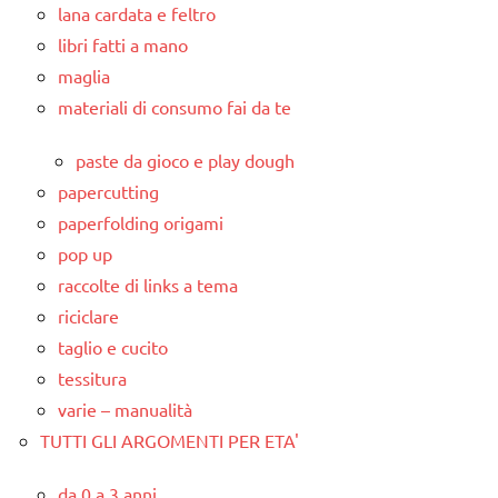
lana cardata e feltro
libri fatti a mano
maglia
materiali di consumo fai da te
paste da gioco e play dough
papercutting
paperfolding origami
pop up
raccolte di links a tema
riciclare
taglio e cucito
tessitura
varie – manualità
TUTTI GLI ARGOMENTI PER ETA'
da 0 a 3 anni