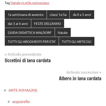
Tag
Natale in stile steineriano
1a settimana di avvento
classi 1a-5a
da 0 a 3 anni
dai 3 ai 6 anni
FESTE DELL'ANNO
GUIDA DIDATTICA WALDORF
Natale
TUTTI GLI ARGOMENTI PER ETA'
TUTTI GLI ARTICOLI
Navigazione
Articolo precedente
Uccellini di lana cardata
articoli
Articolo successivo
Albero in lana cardata
ARTE IMMAGINE
acquarello