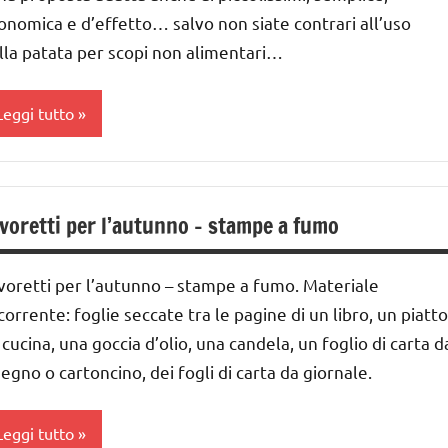
 ai
atale
onomica e d’effetto… salvo non siate contrari all’uso
lla patata per scopi non alimentari…
iciclare
nni
ecniche
ai
Leggi tutto
arie
nni
UTORIAL
ARTE
SPERIMENTI
UTTI GLI
IMMAGINE
voretti per l’autunno – stampe a fumo
CIENTIFICI
ARGOMENTI
a 0
ER ETA'
AVORETTI
 3
voretti per l’autunno – stampe a fumo. Materiale
UTTI GLI
nni
CIENZE
corrente: foglie seccate tra le pagine di un libro, un piatto
RTICOLI
ai
 cucina, una goccia d’olio, una candela, un foglio di carta d
ecniche
 ai
arie
segno o cartoncino, dei fogli di carta da giornale.
UTTI GLI
nni
Leggi tutto
ARGOMENTI