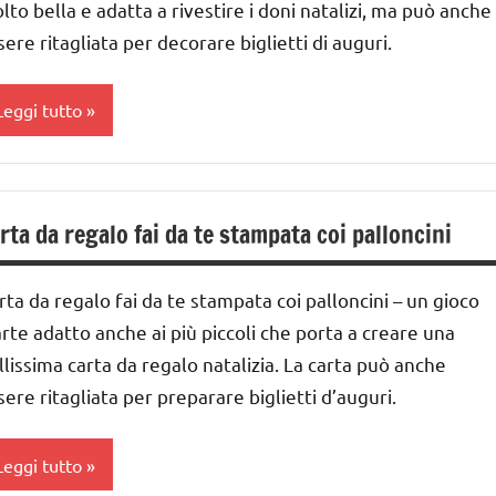
lto bella e adatta a rivestire i doni natalizi, ma può anche
sere ritagliata per decorare biglietti di auguri.
Leggi tutto
ARTE
IMMAGINE
rta da regalo fai da te stampata coi palloncini
ai
 ai
rta da regalo fai da te stampata coi palloncini – un gioco
arte adatto anche ai più piccoli che porta a creare una
nni
llissima carta da regalo natalizia. La carta può anche
ai
sere ritagliata per preparare biglietti d’auguri.
nni
Leggi tutto
ESTE