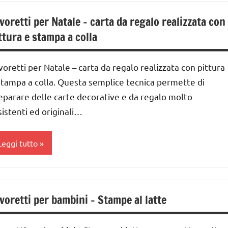
RTICOLI
iochi
IMMAGINE
voretti per Natale – carta da regalo realizzata con
'arte
lassi
ttura e stampa a colla
nverno
edie
avoretti
ai
voretti per Natale – carta da regalo realizzata con pittura
er
stampa a colla. Questa semplice tecnica permette di
atale
nni
eparare delle carte decorative e da regalo molto
sistenti ed originali…
atale
ecniche
arie
TAGIONI
Leggi tutto
UTTI GLI
UTTI GLI
ARGOMENTI
ARGOMENTI
ER ETA'
ARTE
ER ETA'
IMMAGINE
UTTI GLI
voretti per bambini – Stampe al latte
UTTI GLI
RTICOLI
a 0
RTICOLI
 3