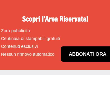
Scopri l’Area Riservata!
Zero pubblicità
Centinaia di stampabili gratuiti
Contenuti esclusivi
ABBONATI ORA
Nessun rinnovo automatico