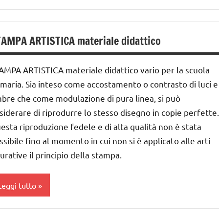
DELL'ANNO
ARTE
iochi
IMMAGINE
AMPA ARTISTICA materiale didattico
'arte
a 0
nverno
 3
AMPA ARTISTICA materiale didattico vario per la scuola
nni
avoretti
imaria. Sia inteso come accostamento o contrasto di luci e
er
ai
bre che come modulazione di pura linea, si può
atale
 ai
siderare di riprodurre lo stesso disegno in copie perfette.
atale
esta riproduzione fedele e di alta qualità non è stata
nni
ssibile fino al momento in cui non si è applicato alle arti
TAGIONI
ai
gurative il principio della stampa.
UTTI GLI
ARGOMENTI
nni
Leggi tutto
ER ETA'
ESTE
UTTI GLI
DELL'ANNO
ARTE