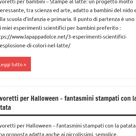
voretti per bambini – Stampe al latte: un progetto molto
nni
teressante, tra scienza ed arte, adatto a bambini del nido 
ai
lla scuola d’infanzia e primaria. Il punto di partenza è uno
 ai
i miei esperimenti scientifici per bambini preferito :
tps://www.lapappadolce.net/3-esperimenti-scientifici-
nni
esplosione-di-colori-nel-latte/
ai
Leggi tutto
nni
ESTE
ARTE
DELL'ANNO
IMMAGINE
voretti per Halloween – fantasmini stampati con l
AVORETTI
a 0
tata
 3
avoretti
nni
er
voretti per Halloween – fantasmini stampati con la patata
atale
ai
una proposta adatta anche ai piccolissimi, semplice,