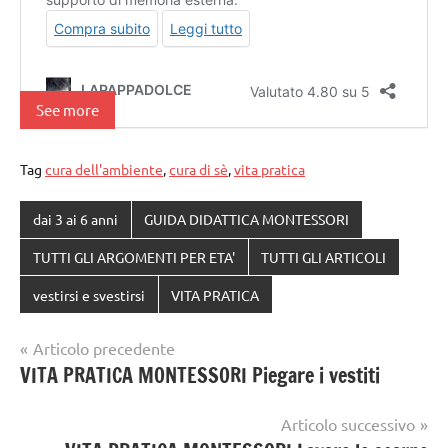
See more
Tag
cura dell'ambiente
,
cura di sè
,
vita pratica
dai 3 ai 6 anni
GUIDA DIDATTICA MONTESSORI
TUTTI GLI ARGOMENTI PER ETA'
TUTTI GLI ARTICOLI
vestirsi e svestirsi
VITA PRATICA
Navigazione
Articolo precedente
VITA PRATICA MONTESSORI Piegare i vestiti
articoli
Articolo successivo