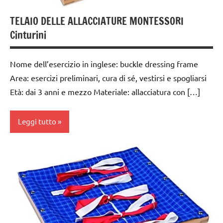
ARGOMENTI
PER ETA'
TELAIO DELLE ALLACCIATURE MONTESSORI
Cinturini
TUTTI GLI
ARTICOLI
Nome dell’esercizio in inglese: buckle dressing frame
vestirsi
Area: esercizi preliminari, cura di sé, vestirsi e spogliarsi
e
svestirsi
Età: dai 3 anni e mezzo Materiale: allacciatura con […]
VITA
Leggi tutto
PRATICA
dai
3 ai
6
anni
GUIDA
DIDATTICA