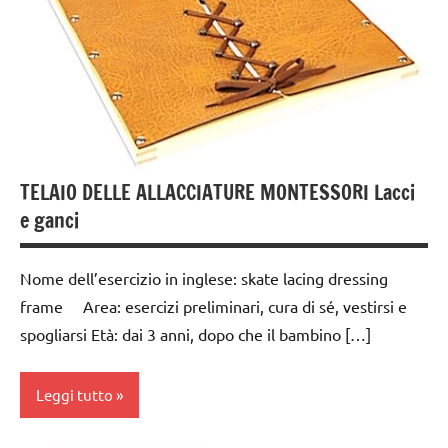
anni
GUIDA
DIDATTICA
MONTESSORI
TUTTI GLI
ARGOMENTI
PER ETA'
TELAIO DELLE ALLACCIATURE MONTESSORI Lacci
e ganci
TUTTI GLI
ARTICOLI
Nome dell’esercizio in inglese: skate lacing dressing
vestirsi
e
frame Area: esercizi preliminari, cura di sé, vestirsi e
svestirsi
spogliarsi Età: dai 3 anni, dopo che il bambino […]
VITA
PRATICA
Leggi tutto