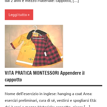
dai 2 anni e mezzo Materiale: cappotto, […]
TUTTI GLI
ARTICOLI
Leggi tutto
vestirsi
e
dai
svestirsi
3 ai
6
VITA
anni
PRATICA
GUIDA
DIDATTICA
MONTESSORI
VITA PRATICA MONTESSORI Appendere il
TUTTI GLI
cappotto
ARGOMENTI
PER ETA'
Nome dell’esercizio in inglese: hanging a coat Area:
TUTTI GLI
esercizi preliminari, cura di sé, vestirsi e spogliarsi Età:
ARTICOLI
dai 2 anni e mezzo Materiale: cappotto, giacca […]