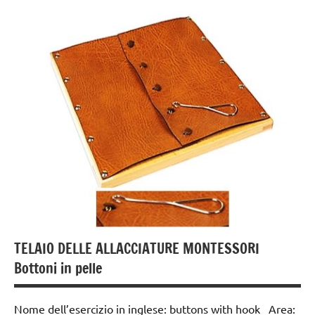
dai
3 ai
6
anni
GUIDA
DIDATTICA
MONTESSORI
TUTTI GLI
ARGOMENTI
PER ETA'
TUTTI GLI
ARTICOLI
TELAIO DELLE ALLACCIATURE MONTESSORI
Bottoni in pelle
vestirsi
e
svestirsi
Nome dell’esercizio in inglese: buttons with hook Area: