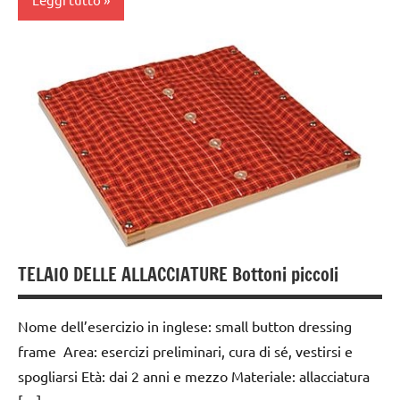
dai
3 ai
6
anni
GUIDA
DIDATTICA
MONTESSORI
TUTTI GLI
ARGOMENTI
TELAIO DELLE ALLACCIATURE Bottoni piccoli
PER ETA'
TUTTI GLI
Nome dell’esercizio in inglese: small button dressing
ARTICOLI
frame Area: esercizi preliminari, cura di sé, vestirsi e
vestirsi
spogliarsi Età: dai 2 anni e mezzo Materiale: allacciatura
e