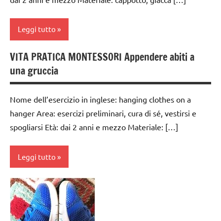
vestirsi
e
Leggi tutto
svestirsi
VITA
VITA PRATICA MONTESSORI Appendere abiti a
dai
PRATICA
una gruccia
3 ai
6
anni
Nome dell’esercizio in inglese: hanging clothes on a
hanger Area: esercizi preliminari, cura di sé, vestirsi e
GUIDA
DIDATTICA
spogliarsi Età: dai 2 anni e mezzo Materiale: […]
MONTESSORI
TUTTI GLI
Leggi tutto
ARGOMENTI
PER ETA'
TUTTI GLI
TUTTI GLI
ARTICOLI
ARTICOLI