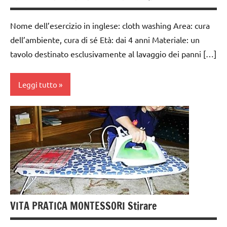
Nome dell’esercizio in inglese: cloth washing Area: cura
dell’ambiente, cura di sé Età: dai 4 anni Materiale: un
tavolo destinato esclusivamente al lavaggio dei panni […]
Leggi tutto
dai
3 ai
6
anni
GUIDA
DIDATTICA
MONTESSORI
VITA PRATICA MONTESSORI Stirare
TUTTI GLI
ARGOMENTI