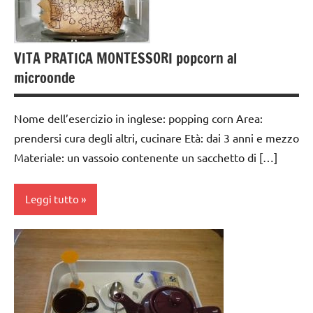
3 ai
VITA
6
PRATICA
anni
VITA PRATICA MONTESSORI popcorn al
GRAZIA E
microonde
CORTESIA
GUIDA
Nome dell’esercizio in inglese: popping corn Area:
DIDATTICA
prendersi cura degli altri, cucinare Età: dai 3 anni e mezzo
MONTESSORI
Materiale: un vassoio contenente un sacchetto di […]
TUTTI GLI
ARGOMENTI
Leggi tutto
PER ETA'
TUTTI GLI
cucinare
ARTICOLI
dai
VITA
3 ai
PRATICA
6