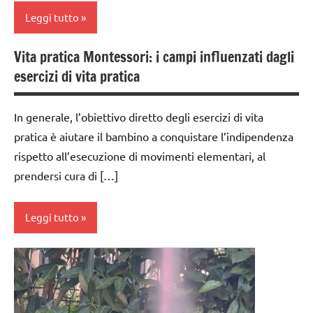
GUIDA
Leggi tutto
VITA
DIDATTICA
PRATICA
MONTESSORI
Vita pratica Montessori: i campi influenzati dagli
da 0
esercizi di vita pratica
TUTTI GLI
a 3
ARGOMENTI
anni
PER ETA'
In generale, l’obiettivo diretto degli esercizi di vita
dai
pratica è aiutare il bambino a conquistare l’indipendenza
TUTTI GLI
3 ai
ARTICOLI
6
rispetto all’esecuzione di movimenti elementari, al
anni
prendersi cura di […]
VITA
PRATICA
MONTESSORI
DA ZERO A
Leggi tutto
TRE ANNI
TUTTI GLI
da 0
ARGOMENTI
a 3
PER ETA'
anni