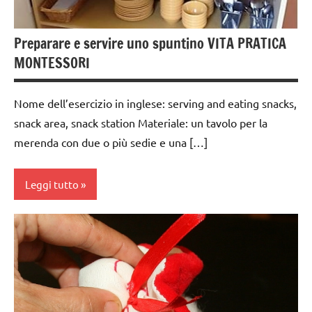
anni
GRAZIA E
Preparare e servire uno spuntino VITA PRATICA
CORTESIA
MONTESSORI
GUIDA
DIDATTICA
Nome dell’esercizio in inglese: serving and eating snacks,
MONTESSORI
snack area, snack station Materiale: un tavolo per la
TUTTI GLI
merenda con due o più sedie e una […]
ARGOMENTI
PER ETA'
Leggi tutto
TUTTI GLI
ARTICOLI
cucinare
VITA
dai
PRATICA
3 ai
6
anni