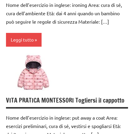
Nome dell’esercizio in inglese: ironing Area: cura di sé,
PER ETA'
cura dell’ambiente Età: dai 4 anni quando un bambino
TUTTI GLI
può seguire le regole di sicurezza Materiale: […]
ARTICOLI
vestirsi
Leggi tutto
e
svestirsi
dai
VITA
3 ai
PRATICA
6
anni
GUIDA
DIDATTICA
VITA PRATICA MONTESSORI Togliersi il cappotto
MONTESSORI
TUTTI GLI
Nome dell’esercizio in inglese: put away a coat Area:
ARGOMENTI
esercizi preliminari, cura di sé, vestirsi e spogliarsi Età:
PER ETA'