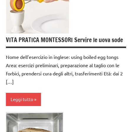
ARGOMENTI
a 3
PER ETA'
anni
TUTTI GLI
dai
ARTICOLI
3 ai
6
vestirsi
VITA PRATICA MONTESSORI Servire le uova sode
anni
e
svestirsi
GRAZIA E
Nome dell’esercizio in inglese: using boiled egg tongs
CORTESIA
VITA
Area: esercizi preliminari, preparazione al taglio con le
PRATICA
GUIDA
forbici, prendersi cura degli altri, trasferimenti Età: dai 2
DIDATTICA
[…]
MONTESSORI
TUTTI GLI
Leggi tutto
ARGOMENTI
PER ETA'
cucinare
TUTTI GLI
dai
ARTICOLI