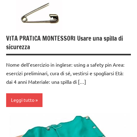
dai
3 ai
6
anni
GUIDA
VITA PRATICA MONTESSORI Usare una spilla di
DIDATTICA
sicurezza
MONTESSORI
TUTTI GLI
Nome dell’esercizio in inglese: using a safety pin Area:
ARGOMENTI
esercizi preliminari, cura di sé, vestirsi e spogliarsi Età:
PER ETA'
dai 4 anni Materiale: una spilla di […]
TUTTI GLI
ARTICOLI
Leggi tutto
vestirsi
e
dai
svestirsi
3 ai
6
VITA