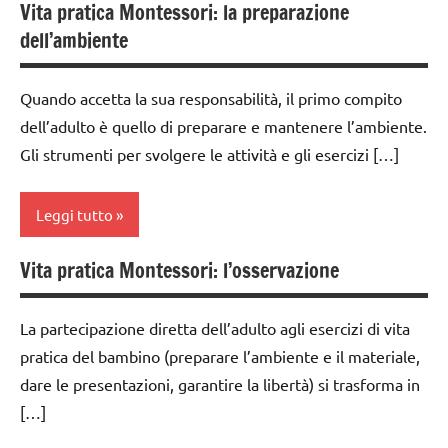
MONTESSORI
Vita pratica Montessori: la preparazione
da 0
TUTORIAL
dell’ambiente
TUTTI GLI
a 3
ARGOMENTI
anni
TUTTI GLI
PER ETA'
ARGOMENTI
Quando accetta la sua responsabilità, il primo compito
dai
PER ETA'
dell’adulto è quello di preparare e mantenere l’ambiente.
TUTTI GLI
3 ai
ARTICOLI
6
Gli strumenti per svolgere le attività e gli esercizi […]
TUTTI GLI
anni
ARTICOLI
VITA
PRATICA
GUIDA
Leggi tutto
VITA
DIDATTICA
PRATICA
MONTESSORI
Vita pratica Montessori: l’osservazione
da 0
Montessori
a 3
anni
La partecipazione diretta dell’adulto agli esercizi di vita
TUTTI GLI
pratica del bambino (preparare l’ambiente e il materiale,
ARGOMENTI
dai
dare le presentazioni, garantire la libertà) si trasforma in
PER ETA'
3 ai
6
[…]
TUTTI GLI
anni
ARTICOLI