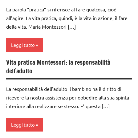
materiali
Montessori
La parola “pratica” si riferisce al fare qualcosa, cioè
all’agire. La vita pratica, quindi, è la vita in azione, il fare
da 0
della vita. Maria Montessori […]
a 3
anni
Leggi tutto
dai
3 ai
6
Vita pratica Montessori: la responsabilità
da 0
anni
dell’adulto
a 3
anni
esercizi
preliminari
La responsabilità dell’adulto Il bambino ha il diritto di
dai
e
ricevere la nostra assistenza per obbedire alla sua spinta
3 ai
movimenti
6
interiore alla realizzare se stesso. E’ questa […]
elementari
anni
GUIDA
GUIDA
Leggi tutto
DIDATTICA
DIDATTICA
MONTESSORI