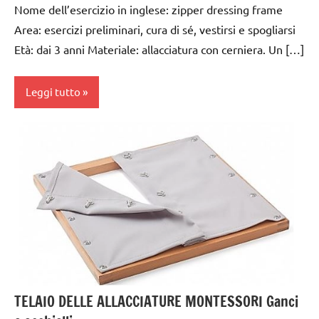
Nome dell’esercizio in inglese: zipper dressing frame
vestirsi
Area: esercizi preliminari, cura di sé, vestirsi e spogliarsi
e
svestirsi
Età: dai 3 anni Materiale: allacciatura con cerniera. Un […]
VITA
PRATICA
Leggi tutto
dai
3 ai
6
anni
GUIDA
DIDATTICA
MONTESSORI
TUTTI GLI
ARGOMENTI
TELAIO DELLE ALLACCIATURE MONTESSORI Ganci
PER ETA'