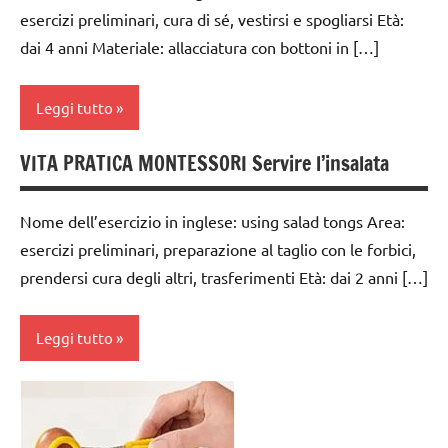
esercizi preliminari, cura di sé, vestirsi e spogliarsi Età:
VITA
PRATICA
dai 4 anni Materiale: allacciatura con bottoni in […]
Leggi tutto
VITA PRATICA MONTESSORI Servire l’insalata
Album
Montessori
Nome dell’esercizio in inglese: using salad tongs Area:
dai
esercizi preliminari, preparazione al taglio con le forbici,
3 ai
prendersi cura degli altri, trasferimenti Età: dai 2 anni […]
6
anni
Leggi tutto
GUIDA
DIDATTICA
MONTESSORI
cucinare
TUTTI GLI
da 0