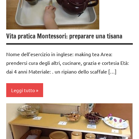
anni
GUIDA
DIDATTICA
MONTESSORI
Vita pratica Montessori: preparare una tisana
TUTTI GLI
ARGOMENTI
Nome dell’esercizio in inglese: making tea Area:
PER ETA'
prendersi cura degli altri, cucinare, grazia e cortesia Età:
TUTTI GLI
dai 4 anni Materiale: . un ripiano dello scaffale […]
ARTICOLI
VITA
Leggi tutto
PRATICA
cucinare
dai
3 ai
6