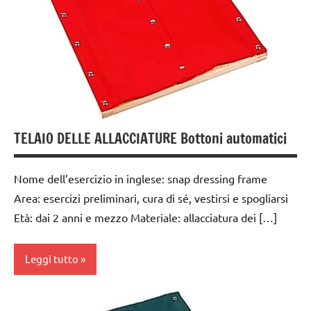
GUIDA
DIDATTICA
MONTESSORI
TUTTI GLI
ARGOMENTI
PER ETA'
TELAIO DELLE ALLACCIATURE Bottoni automatici
TUTTI GLI
ARTICOLI
Nome dell’esercizio in inglese: snap dressing frame
vestirsi
e
Area: esercizi preliminari, cura di sé, vestirsi e spogliarsi
svestirsi
Età: dai 2 anni e mezzo Materiale: allacciatura dei […]
VITA
PRATICA
Leggi tutto
dai