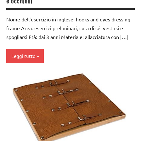
e occhielli
TUTTI GLI
ARTICOLI
Nome dell’esercizio in inglese: hooks and eyes dressing
vestirsi
frame Area: esercizi preliminari, cura di sé, vestirsi e
e
spogliarsi Età: dai 3 anni Materiale: allacciatura con […]
svestirsi
VITA
Leggi tutto
PRATICA
dai
3 ai
6
anni
GUIDA
DIDATTICA
MONTESSORI
TUTTI GLI