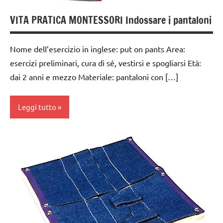
dai
3 ai
VITA PRATICA MONTESSORI Indossare i pantaloni
6
anni
Nome dell’esercizio in inglese: put on pants Area:
GUIDA
esercizi preliminari, cura di sé, vestirsi e spogliarsi Età:
DIDATTICA
dai 2 anni e mezzo Materiale: pantaloni con […]
MONTESSORI
TUTTI GLI
Leggi tutto
ARGOMENTI
PER ETA'
dai
TUTTI GLI
3 ai
ARTICOLI
6
anni
vestirsi
e
GUIDA
svestirsi
DIDATTICA
MONTESSORI
VITA