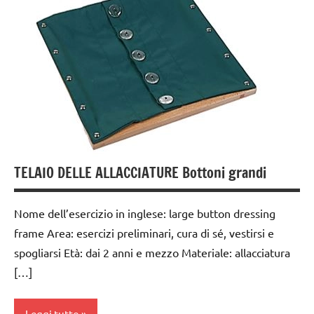
3 ai
6
anni
GUIDA
DIDATTICA
MONTESSORI
TUTTI GLI
ARGOMENTI
PER ETA'
TELAIO DELLE ALLACCIATURE Bottoni grandi
TUTTI GLI
ARTICOLI
Nome dell’esercizio in inglese: large button dressing
vestirsi
frame Area: esercizi preliminari, cura di sé, vestirsi e
e
spogliarsi Età: dai 2 anni e mezzo Materiale: allacciatura
svestirsi
[…]
VITA
PRATICA
Leggi tutto