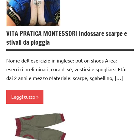
vestirsi
e
svestirsi
VITA
VITA PRATICA MONTESSORI Indossare scarpe e
PRATICA
stivali da pioggia
Nome dell’esercizio in inglese: put on shoes Area:
esercizi preliminari, cura di sé, vestirsi e spogliarsi Età:
dai 2 anni e mezzo Materiale: scarpe, sgabellino, […]
Leggi tutto
da 0
a 3
anni