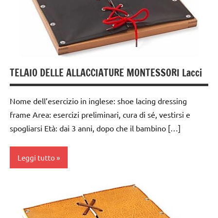
GUIDA
DIDATTICA
MONTESSORI
TUTTI GLI
ARGOMENTI
TELAIO DELLE ALLACCIATURE MONTESSORI Lacci
PER ETA'
TUTTI GLI
Nome dell’esercizio in inglese: shoe lacing dressing
ARTICOLI
frame Area: esercizi preliminari, cura di sé, vestirsi e
vestirsi
spogliarsi Età: dai 3 anni, dopo che il bambino […]
e
svestirsi
Leggi tutto
VITA
PRATICA
dai
3 ai
6