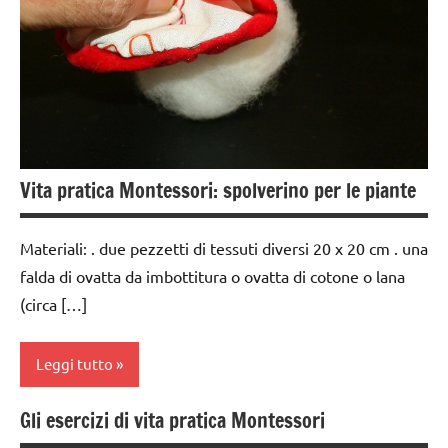
GRAZIA E
CORTESIA
GUIDA
DIDATTICA
MONTESSORI
TUTTI GLI
Vita pratica Montessori: spolverino per le piante
ARGOMENTI
PER ETA'
Materiali: . due pezzetti di tessuti diversi 20 x 20 cm . una
TUTTI GLI
falda di ovatta da imbottitura o ovatta di cotone o lana
ARTICOLI
(circa […]
VITA
PRATICA
Leggi tutto
Gli esercizi di vita pratica Montessori
costruire i