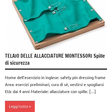
anni
PRATICA
GUIDA
DIDATTICA
MONTESSORI
TUTTI GLI
ARGOMENTI
PER ETA'
TELAIO DELLE ALLACCIATURE MONTESSORI Spille
TUTTI GLI
ARTICOLI
di sicurezza
vestirsi
e
Nome dell’esercizio in inglese: safety pin dressing frame
svestirsi
Area: esercizi preliminari, cura di sé, vestirsi e spogliarsi
Età: dai 4 anni Materiale: allacciature con spille. […]
VITA
PRATICA
Leggi tutto