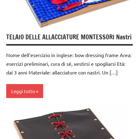
MONTESSORI
TUTTI GLI
ARGOMENTI
PER ETA'
TELAIO DELLE ALLACCIATURE MONTESSORI Nastri
TUTTI GLI
ARTICOLI
Nome dell’esercizio in inglese: bow dressing frame Area:
vestirsi
esercizi preliminari, cura di sé, vestirsi e spogliarsi Età:
e
dai 3 anni Materiale: allacciature con nastri. Un […]
svestirsi
VITA
Leggi tutto
PRATICA
dai
3 ai
6
anni