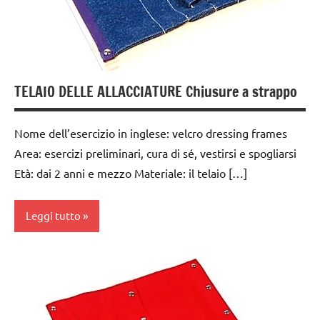
PRATICA
TUTTI GLI
ARGOMENTI
PER ETA'
TUTTI GLI
TELAIO DELLE ALLACCIATURE Chiusure a strappo
ARTICOLI
vestirsi
Nome dell’esercizio in inglese: velcro dressing frames
e
Area: esercizi preliminari, cura di sé, vestirsi e spogliarsi
svestirsi
Età: dai 2 anni e mezzo Materiale: il telaio […]
VITA
PRATICA
Leggi tutto
dai
3 ai
6
anni